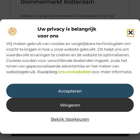
Rommelmarkt Rotterdam
Welkom op de Rommelmarkt Rotterdam Voor de
avontuurlijke koopjesjager is er geen betere plek dan
de Rommelmarkt Rotterdam. Deze bruisende
Uw privacy is belangrijk
markt, doordrenkt van geschiedenis, biedt
voor ons
Wij maken gebruik van cookies en vergelijkbare technologieën om
Aanbiedingen
inzicht te krijgen in hoe u onze website gebruikt. Dit helpt ons om
waardevolle ervaringen te creëren en de website te optimaliseren.
Cookies worden voor verschillende doeleinden ingezet, zoals het
Geen Reacties
tonen van gepersonaliseerde advertenties en het meten van
websitegebruik. Raadpleeg
ons cookiebeleid
voor meer informatie.
Accepteren
Weigeren
Bekijk Voorkeuren