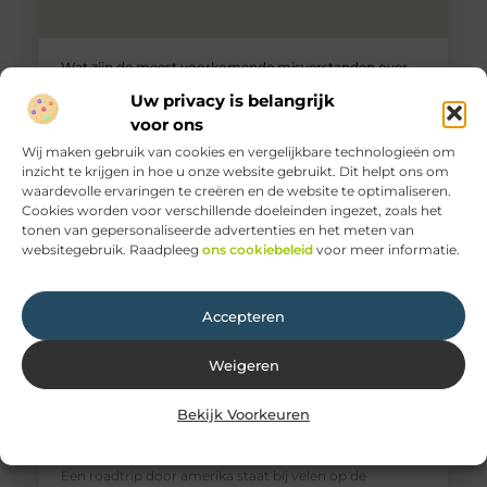
Wat zijn de meest voorkomende misverstanden over
keukenapparatuur?
Uw privacy is belangrijk
Keukenapparatuur is een integraal onderdeel van ons
voor ons
dagelijks leven. Van het bereiden van maaltijden tot het
schoonmaken, deze apparaten maken
Wij maken gebruik van cookies en vergelijkbare technologieën om
inzicht te krijgen in hoe u onze website gebruikt. Dit helpt ons om
waardevolle ervaringen te creëren en de website te optimaliseren.
Cookies worden voor verschillende doeleinden ingezet, zoals het
tonen van gepersonaliseerde advertenties en het meten van
websitegebruik. Raadpleeg
ons cookiebeleid
voor meer informatie.
Accepteren
Weigeren
Bekijk Voorkeuren
Hoe organiseer ik een onvergetelijke roadtrip door
amerika?
Een roadtrip door amerika staat bij velen op de