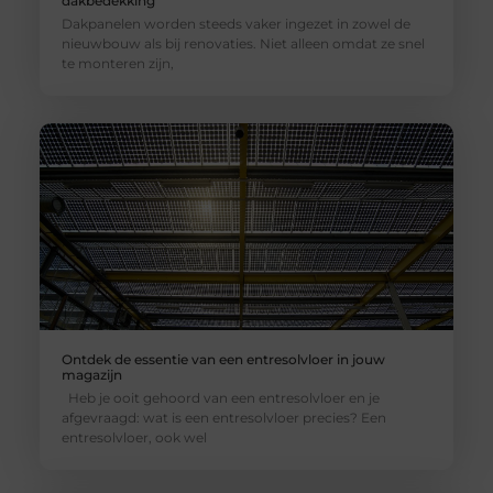
dakbedekking
Dakpanelen worden steeds vaker ingezet in zowel de
nieuwbouw als bij renovaties. Niet alleen omdat ze snel
te monteren zijn,
Ontdek de essentie van een entresolvloer in jouw
magazijn
Heb je ooit gehoord van een entresolvloer en je
afgevraagd: wat is een entresolvloer precies? Een
entresolvloer, ook wel