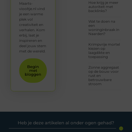
Hoe krijg je meer
Maarts-
autoriteit met
viooltje.nl vind
backlinks?
je een warme
plek vol
Wat te doen na
creativiteit en
een
woninginbraak in
verhalen. Kom
Naarden?
erbij, laat je
inspireren en
Krimpvrije mortel
deel jouw stem
kiezen op
met de wereld.
laagdikte en
toepassing
Begin
Zonne aggregaat
met
op de bouw voor
bloggen
rust en
betrouwbare
stroom
Heb je deze artikelen al onder ogen gehad?