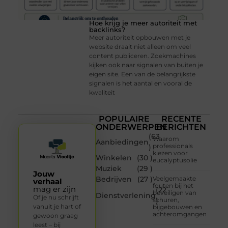
Hoe krijg je meer autoriteit met
backlinks?
Meer autoriteit opbouwen met je
website draait niet alleen om veel
content publiceren. Zoekmachines
kijken ook naar signalen van buiten je
eigen site. Een van de belangrijkste
signalen is het aantal en vooral de
kwaliteit
POPULAIRE
RECENTE
ONDERWERPEN
BERICHTEN
(63
Waarom
Aanbiedingen
professionals
)
kiezen voor
Winkelen
(30 )
eucalyptusolie
Muziek
(29 )
Jouw
Bedrijven
(27 )
Veelgemaakte
verhaal
fouten bij het
mag er zijn
(22
beveiligen van
Dienstverlening
Of je nu schrijft
schuren,
)
vanuit je hart of
bijgebouwen en
achteromgangen
gewoon graag
leest – bij