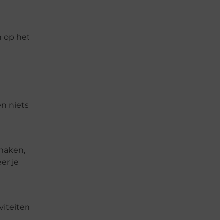
n op het
en niets
 maken,
er je
viteiten