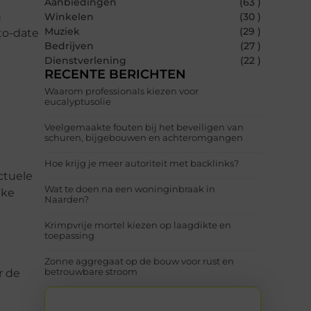
Aanbiedingen
(63 )
n
Winkelen
(30 )
Muziek
(29 )
-to-date
Bedrijven
(27 )
Dienstverlening
(22 )
RECENTE BERICHTEN
Waarom professionals kiezen voor
eucalyptusolie
Veelgemaakte fouten bij het beveiligen van
schuren, bijgebouwen en achteromgangen
Hoe krijg je meer autoriteit met backlinks?
ctuele
Wat te doen na een woninginbraak in
lke
Naarden?
Krimpvrije mortel kiezen op laagdikte en
toepassing
Zonne aggregaat op de bouw voor rust en
betrouwbare stroom
r de