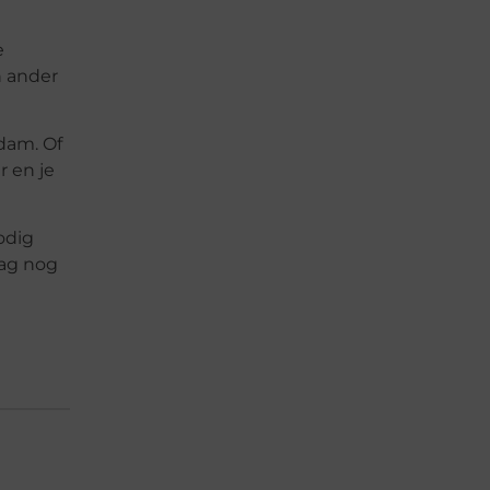
e
n ander
dam. Of
r en je
odig
aag nog