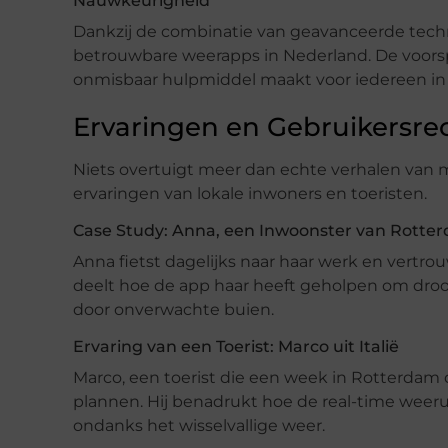
Nauwkeurigheid
Dankzij de combinatie van geavanceerde tech
betrouwbare weerapps in Nederland. De voorsp
onmisbaar hulpmiddel maakt voor iedereen in
Ervaringen en Gebruikersre
Niets overtuigt meer dan echte verhalen van m
ervaringen van lokale inwoners en toeristen.
Case Study: Anna, een Inwoonster van Rotte
Anna fietst dagelijks naar haar werk en vertr
deelt hoe de app haar heeft geholpen om droo
door onverwachte buien.
Ervaring van een Toerist: Marco uit Italië
Marco, een toerist die een week in Rotterdam d
plannen. Hij benadrukt hoe de real-time weeru
ondanks het wisselvallige weer.