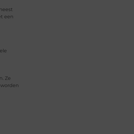
 meest
et een
ele
n. Ze
e worden