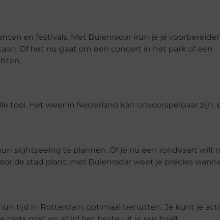
ten en festivals. Met Buienradar kun je je voorbereide
staan. Of het nu gaat om een concert in het park of een
chten.
le tool. Het weer in Nederland kan onvoorspelbaar zijn, 
 sightseeing te plannen. Of je nu een rondvaart wilt
oor de stad plant, met Buienradar weet je precies wanne
n tijd in Rotterdam optimaal benutten. Je kunt je acti
ets mist en altijd het beste uit je reis haalt.