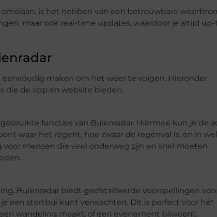
n omslaan, is het hebben van een betrouwbare weerbro
lingen, maar ook real-time updates, waardoor je altijd up
ienradar
het eenvoudig maken om het weer te volgen. Hieronder
s die de app en website bieden.
 gebruikte functies van Buienradar. Hiermee kun je de a
oont waar het regent, hoe zwaar de regenval is, en in we
ig voor mensen die veel onderweg zijn en snel moeten
eden.
ing. Buienradar biedt gedetailleerde voorspellingen voo
e een stortbui kunt verwachten. Dit is perfect voor het
st, een wandeling maakt, of een evenement bijwoont.