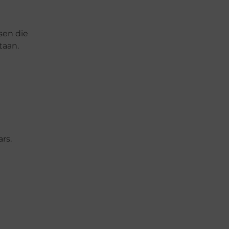
sen die
taan.
rs.
e