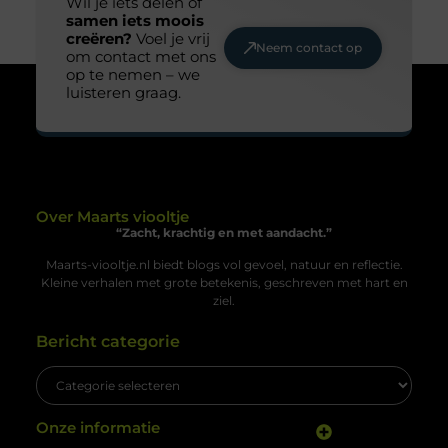
Wil je iets delen of
samen iets moois
creëren?
Voel je vrij
Neem contact op
om contact met ons
op te nemen – we
luisteren graag.
Over Maarts viooltje
“Zacht, krachtig en met aandacht.”
Maarts-viooltje.nl biedt blogs vol gevoel, natuur en reflectie.
Kleine verhalen met grote betekenis, geschreven met hart en
ziel.
Bericht categorie
Onze informatie