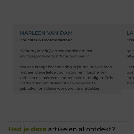
MARLEEN VAN DAM
LA
Oprichter & Hoofdredacteur
Cre
"Voor mij is schrijven een manier om het
"In 
onuitgesprokene zichtbaar te maken."
alti
Marleen brengt haar ervaring in journalistiek samen
Lars
met een diepe liefde voor natuur en filosofie, om
poët
verhalen te creëren die tot reflectie uitnodigen. Ze is
intr
vastberaden om de kracht van woorden te
stil
gebruiken om kleine wonderen te ontdekken.
Had je deze
artikelen al ontdekt?