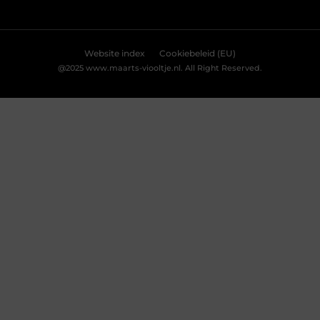
Website index
Cookiebeleid (EU)
@2025 www.maarts-viooltje.nl. All Right Reserved.