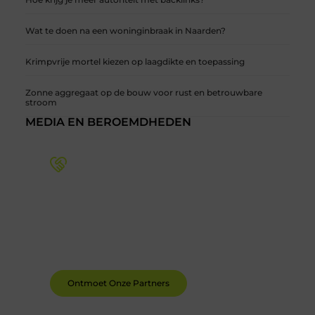
Wat te doen na een woninginbraak in Naarden?
Krimpvrije mortel kiezen op laagdikte en toepassing
Zonne aggregaat op de bouw voor rust en betrouwbare
stroom
MEDIA EN BEROEMDHEDEN
Word deel van een actieve blogcommunity
Bij ons krijg je meer dan alleen een plek om te
schrijven. Ontmoet andere schrijvers, ontvang
feedback, en laat je inspireren door de verhalen
van anderen.
Ontmoet Onze Partners