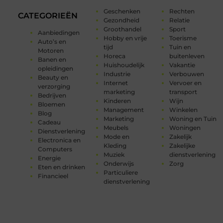
Geschenken
Rechten
CATEGORIEËN
Gezondheid
Relatie
Groothandel
Sport
Aanbiedingen
Hobby en vrije
Toerisme
Auto’s en
tijd
Tuin en
Motoren
Horeca
buitenleven
Banen en
Huishoudelijk
Vakantie
opleidingen
Industrie
Verbouwen
Beauty en
Internet
Vervoer en
verzorging
marketing
transport
Bedrijven
Kinderen
Wijn
Bloemen
Management
Winkelen
Blog
Marketing
Woning en Tuin
Cadeau
Meubels
Woningen
Dienstverlening
Mode en
Zakelijk
Electronica en
Kleding
Zakelijke
Computers
Muziek
dienstverlening
Energie
Onderwijs
Zorg
Eten en drinken
Particuliere
Financieel
dienstverlening