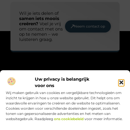
Wil je iets delen of
samen iets moois
creëren?
Voel je vrij
Neem contact op
om contact met ons
op te nemen – we
luisteren graag.
Over Maarts viooltje
Uw privacy is belangrijk
“Zacht, krachtig en met aandacht.”
voor ons
Maarts-viooltje.nl biedt blogs vol gevoel, natuur en reflectie.
Wij maken gebruik van cookies en vergelijkbare technologieën om
Kleine verhalen met grote betekenis, geschreven met hart en
inzicht te krijgen in hoe u onze website gebruikt. Dit helpt ons om
ziel.
waardevolle ervaringen te creëren en de website te optimaliseren.
Cookies worden voor verschillende doeleinden ingezet, zoals het
Bericht categorie
tonen van gepersonaliseerde advertenties en het meten van
websitegebruik. Raadpleeg
ons cookiebeleid
voor meer informatie.