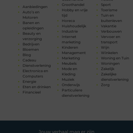
Groothandel
Sport
Aanbiedingen
Hobby en vrije
Toerisme
Auto’s en
tijd
Tuin en
Motoren
Horeca
buitenleven
Banen en
Huishoudelijk
Vakantie
opleidingen
Industrie
Verbouwen
Beauty en
Internet
Vervoer en
verzorging
marketing
transport
Bedrijven
Kinderen
Wijn
Bloemen
Management
Winkelen
Blog
Marketing
Woning en Tuin
Cadeau
Meubels
Woningen
Dienstverlening
Mode en
Zakelijk
Electronica en
Kleding
Zakelijke
Computers
Muziek
dienstverlening
Energie
Onderwijs
Zorg
Eten en drinken
Particuliere
Financieel
dienstverlening
Jouw verhaal mag er zijn