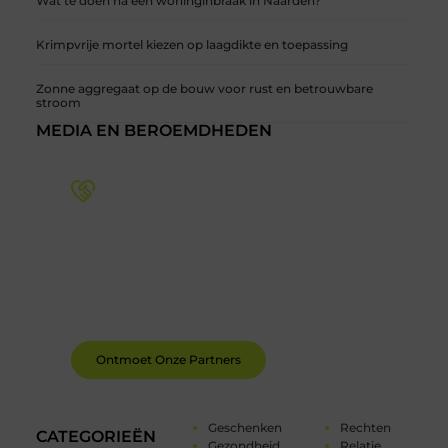
Wat te doen na een woninginbraak in Naarden?
Krimpvrije mortel kiezen op laagdikte en toepassing
Zonne aggregaat op de bouw voor rust en betrouwbare
stroom
MEDIA EN BEROEMDHEDEN
Word deel van een actieve blogcommunity
Bij ons krijg je meer dan alleen een plek om te
schrijven. Ontmoet andere schrijvers, ontvang
feedback, en laat je inspireren door de verhalen
van anderen.
Ontmoet Onze Partners
Geschenken
Rechten
CATEGORIEËN
Gezondheid
Relatie