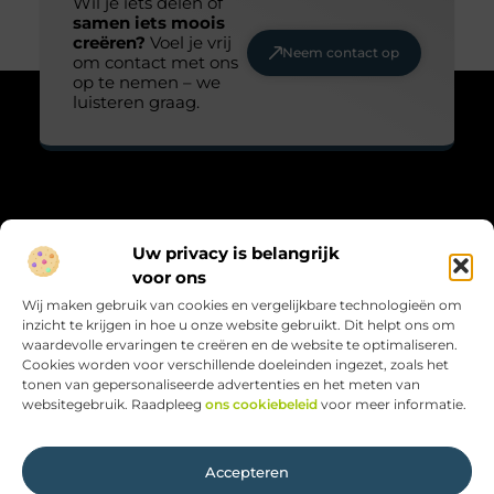
Wil je iets delen of
samen iets moois
creëren?
Voel je vrij
Neem contact op
om contact met ons
op te nemen – we
luisteren graag.
Over Maarts viooltje
Uw privacy is belangrijk
“Zacht, krachtig en met aandacht.”
voor ons
Maarts-viooltje.nl biedt blogs vol gevoel, natuur en reflectie.
Wij maken gebruik van cookies en vergelijkbare technologieën om
Kleine verhalen met grote betekenis, geschreven met hart en
inzicht te krijgen in hoe u onze website gebruikt. Dit helpt ons om
ziel.
waardevolle ervaringen te creëren en de website te optimaliseren.
Cookies worden voor verschillende doeleinden ingezet, zoals het
Bericht categorie
tonen van gepersonaliseerde advertenties en het meten van
websitegebruik. Raadpleeg
ons cookiebeleid
voor meer informatie.
Onze informatie
Accepteren