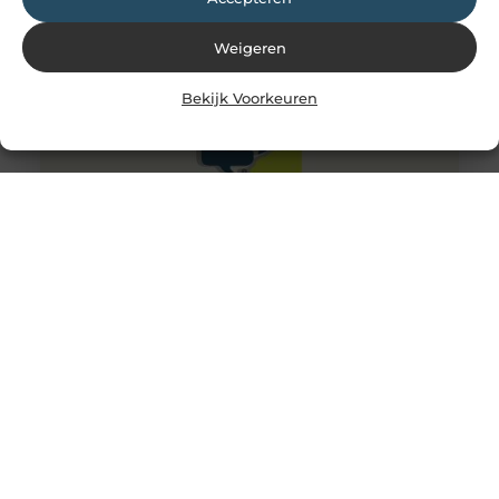
maken het
Weigeren
Bekijk Voorkeuren
Ontdek de Wereld van Kinderopvang Rotterdam
In de drukke stedelijke omgeving van Rotterdam speelt
kinderopvang een cruciale rol in het ondersteunen van
werkende ouders. Of je