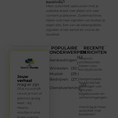
backlinks?
Meer autoriteit opbouwen met je
website draait niet alleen om veel
content publiceren. Zoekmachines
kijken ook naar signalen van buiten je
eigen site. Een van de belangrijkste
signalen is het aantal en vooral de
kwaliteit
POPULAIRE
RECENTE
ONDERWERPEN
BERICHTEN
(63
Waarom
Aanbiedingen
professionals
)
kiezen voor
Winkelen
(30 )
eucalyptusolie
Muziek
(29 )
Jouw
Bedrijven
(27 )
Veelgemaakte
verhaal
fouten bij het
mag er zijn
(22
beveiligen van
Dienstverlening
Of je nu schrijft
schuren,
)
vanuit je hart of
bijgebouwen en
achteromgangen
gewoon graag
leest – bij
Hoe krijg je meer
Maarts-
autoriteit met
viooltje.nl vind
backlinks?
je een warme