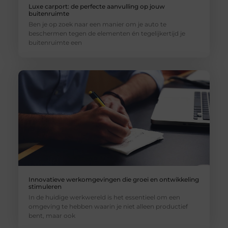
Luxe carport: de perfecte aanvulling op jouw
buitenruimte
Ben je op zoek naar een manier om je auto te
beschermen tegen de elementen én tegelijkertijd je
buitenruimte een
Innovatieve werkomgevingen die groei en ontwikkeling
stimuleren
In de huidige werkwereld is het essentieel om een
omgeving te hebben waarin je niet alleen productief
bent, maar ook