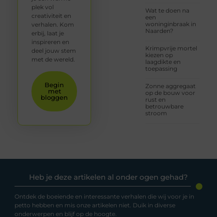
plek vol
Wat te doen na
creativiteit en
een
woninginbraak in
verhalen. Kom
Naarden?
erbij, laat je
inspireren en
Krimpvrije mortel
deel jouw stem
kiezen op
met de wereld.
laagdikte en
toepassing
Begin
Zonne aggregaat
met
op de bouw voor
bloggen
rust en
betrouwbare
stroom
Heb je deze artikelen al onder ogen gehad?
Ontdek de boeiende en interessante verhalen die wij voor je in
petto hebben en mis onze artikelen niet. Duik in diverse
onderwerpen en blijf op de hoogte.