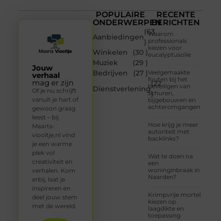
POPULAIRE
RECENTE
ONDERWERPEN
BERICHTEN
(63
Waarom
Aanbiedingen
professionals
)
kiezen voor
Winkelen
(30 )
eucalyptusolie
Muziek
(29 )
Jouw
Bedrijven
(27 )
Veelgemaakte
verhaal
fouten bij het
mag er zijn
(22
beveiligen van
Dienstverlening
Of je nu schrijft
schuren,
)
vanuit je hart of
bijgebouwen en
achteromgangen
gewoon graag
leest – bij
Hoe krijg je meer
Maarts-
autoriteit met
viooltje.nl vind
backlinks?
je een warme
plek vol
Wat te doen na
creativiteit en
een
woninginbraak in
verhalen. Kom
Naarden?
erbij, laat je
inspireren en
Krimpvrije mortel
deel jouw stem
kiezen op
met de wereld.
laagdikte en
toepassing