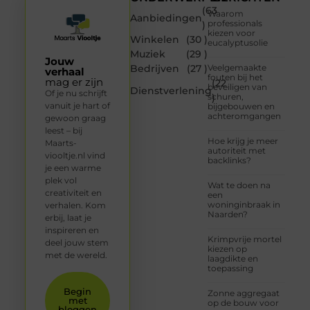
(63
Waarom
Aanbiedingen
professionals
)
kiezen voor
Winkelen
(30 )
eucalyptusolie
Muziek
(29 )
Jouw
Bedrijven
(27 )
Veelgemaakte
verhaal
fouten bij het
mag er zijn
(22
beveiligen van
Dienstverlening
Of je nu schrijft
schuren,
)
vanuit je hart of
bijgebouwen en
achteromgangen
gewoon graag
leest – bij
Hoe krijg je meer
Maarts-
autoriteit met
viooltje.nl vind
backlinks?
je een warme
plek vol
Wat te doen na
creativiteit en
een
woninginbraak in
verhalen. Kom
Naarden?
erbij, laat je
inspireren en
Krimpvrije mortel
deel jouw stem
kiezen op
met de wereld.
laagdikte en
toepassing
Begin
Zonne aggregaat
met
op de bouw voor
bloggen