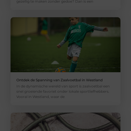
gezellig te maken zonder gedoe? Dan is een
Ontdek de Spanning van Zaalvoetbal in Westland
In de dynamische wereld van sport is zaalvoetbal een
snel groeiende favoriet onder lokale sportliefhebbers.
Vooral in Westland, waar de