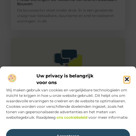
Bouwen
De bouwsector staat onder druk. Er is een groeiende
vraag naar betaalbare, duurzame en snel te realiseren
woningen. In dit
Uw privacy is belangrijk
voor ons
Wij maken gebruik van cookies en vergelijkbare technologieën om
inzicht te krijgen in hoe u onze website gebruikt. Dit helpt ons om
waardevolle ervaringen te creëren en de website te optimaliseren.
Wat zijn de meest voorkomende misverstanden over
Cookies worden voor verschillende doeleinden ingezet, zoals het
keukenapparatuur?
tonen van gepersonaliseerde advertenties en het meten van
Keukenapparatuur is een integraal onderdeel van ons
websitegebruik. Raadpleeg
ons cookiebeleid
voor meer informatie.
dagelijks leven. Van het bereiden van maaltijden tot het
schoonmaken, deze apparaten maken
Accepteren