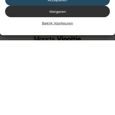
Weigeren
Bekijk Voorkeuren
Hoe organiseer ik een onvergetelijke roadtrip door
amerika?
Een roadtrip door amerika staat bij velen op de
bucketlist. De uitgestrekte wegen, adembenemende
landschappen en iconische bezienswaardigheden
maken het