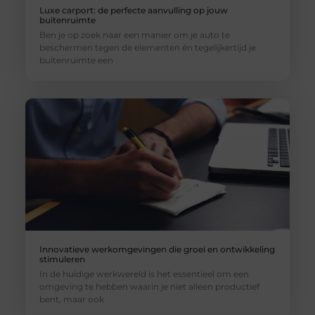
Luxe carport: de perfecte aanvulling op jouw
buitenruimte
Ben je op zoek naar een manier om je auto te
beschermen tegen de elementen én tegelijkertijd je
buitenruimte een
Innovatieve werkomgevingen die groei en ontwikkeling
stimuleren
In de huidige werkwereld is het essentieel om een
omgeving te hebben waarin je niet alleen productief
bent, maar ook