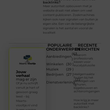
backlinks?
Meer autoriteit opbouwen met je
website draait niet alleen om veel
content publiceren. Zoekmachines
kijken ook naar signalen van buiten je
eigen site. Een van de belangrijkste
signalen is het aantal en vooral de
kwaliteit
POPULAIRE
RECENTE
ONDERWERPEN
BERICHTEN
(63
Waarom
Aanbiedingen
professionals
)
kiezen voor
Winkelen
(30 )
eucalyptusolie
Muziek
(29 )
Jouw
Bedrijven
(27 )
Veelgemaakte
verhaal
fouten bij het
mag er zijn
(22
beveiligen van
Dienstverlening
Of je nu schrijft
schuren,
)
vanuit je hart of
bijgebouwen en
achteromgangen
gewoon graag
leest – bij
Hoe krijg je meer
Maarts-
autoriteit met
viooltje.nl vind
backlinks?
je een warme