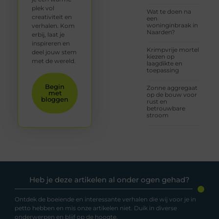
plek vol
Wat te doen na
creativiteit en
een
woninginbraak in
verhalen. Kom
Naarden?
erbij, laat je
inspireren en
Krimpvrije mortel
deel jouw stem
kiezen op
met de wereld.
laagdikte en
toepassing
Begin
Zonne aggregaat
met
op de bouw voor
bloggen
rust en
betrouwbare
stroom
Heb je deze artikelen al onder ogen gehad?
Ontdek de boeiende en interessante verhalen die wij voor je in
petto hebben en mis onze artikelen niet. Duik in diverse
onderwerpen en blijf op de hoogte.