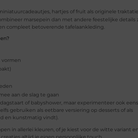
iatuurcadeautjes, hartjes of fruit als originele traktatie
ombineer marsepein dan met andere feestelijke details 
en compleet betoverende tafelaankleding.
ten?
n vormen
pakt)
nheden
mee aan de slag te gaan
ardagstaart of babyshower, maar experimenteer ook een
elfs gebruiken als eetbare versiering op desserts of als
lad en kunstmatig vindt).
 in allerlei kleuren, of je kiest voor de witte variant e
creaties altijd je eigen persoonlijke touch.