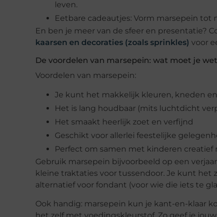
leven.
Eetbare cadeautjes: Vorm marsepein tot min
En ben je meer van de sfeer en presentatie? C
kaarsen en decoraties (zoals sprinkles)
voor e
De voordelen van marsepein: wat moet je we
Voordelen van marsepein:
Je kunt het makkelijk kleuren, kneden e
Het is lang houdbaar (mits luchtdicht ver
Het smaakt heerlijk zoet en verfijnd
Geschikt voor allerlei feestelijke gelege
Perfect om samen met kinderen creatief 
Gebruik marsepein bijvoorbeeld op een verja
kleine traktaties voor tussendoor. Je kunt het z
alternatief voor fondant (voor wie die iets te g
Ook handig: marsepein kun je kant-en-klaar kopen
het zelf met voedingskleurstof. Zo geef je jouw 