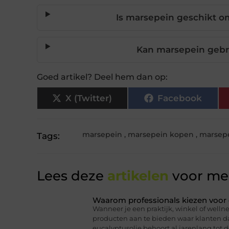
Is marsepein geschikt 
Kan marsepein gebru
Goed artikel? Deel hem dan op:
X (Twitter)
Facebook
marsepein
,
marsepein kopen
,
marsepe
Tags:
Lees deze
artikelen
voor mee
Waarom professionals kiezen voor 
Wanneer je een praktijk, winkel of wellne
producten aan te bieden waar klanten daa
eucalyptusolie behoort al jarenlang tot d