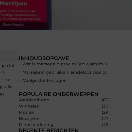
INHOUDSOPGAVE
Wat is marsepein precies (en waarom is het zo populair)?
 je dat
Marsepein gebruiken: eindeloos veel creatieve mogelijkheden
? In
an de
Veelgestelde vragen
e alle
an
POPULAIRE ONDERWERPEN
Aanbiedingen
(63 )
Winkelen
(30 )
Muziek
(29 )
Bedrijven
(27 )
Dienstverlening
(22 )
r
RECENTE BERICHTEN