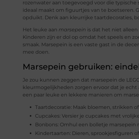
rozenwater aan toegevoegd voor die typische 
ideaal maakt om figuurtjes van te boetseren. 
opduikt. Denk aan kleurrijke taartdecoraties, b
Het leuke aan
marsepein
is dat het niet allee
Kinderen zijn er dol op omdat het speels en zo
smaak. Marsepein is een vaste gast in de dec
mee doen.
Marsepein gebruiken: einde
Je zou kunnen zeggen dat marsepein de LEGO 
kleurmogelijkheden zorgen ervoor dat je echt á
een paar leuke en lekkere manieren om marse
Taartdecoratie: Maak bloemen, strikken of
Cupcakes: Versier je cupcakes met vrolijk
Bonbons: Omhul een bolletje marsepein m
Kindertaarten: Dieren, sprookjesfiguren o