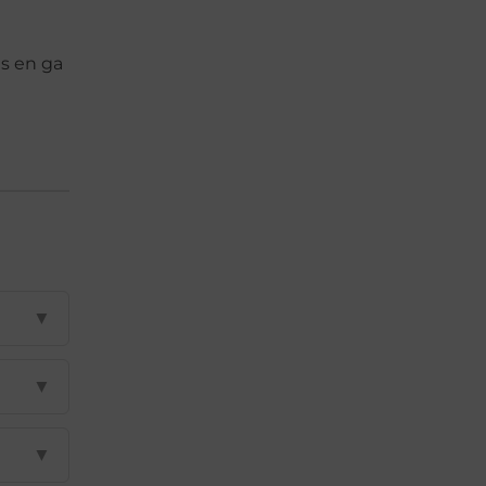
is en ga
▼
▼
▼