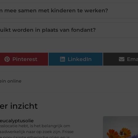
om mee samen met kinderen te werken?
ikt worden in plaats van fondant?
Pinterest
LinkedIn
Ema
in online
r inzicht
eucalyptusolie
sslocatie hebt, is het belangrijk om
dwerkelijk naar op zoek zijn. Frisse
e populairste etherische oliën en is