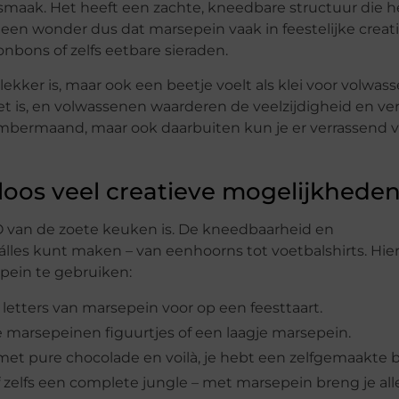
smaak. Het heeft een zachte, kneedbare structuur die h
Geen wonder dus dat marsepein vaak in feestelijke creat
onbons of zelfs eetbare sieraden.
n lekker is, maar ook een beetje voelt als klei voor volwas
et is, en volwassenen waarderen de veelzijdigheid en ver
embermaand, maar ook daarbuiten kun je er verrassend v
loos veel creatieve mogelijkhede
van de zoete keuken is. De kneedbaarheid en
lles kunt maken – van eenhoorns tot voetbalshirts. Hier 
pein te gebruiken:
 letters van marsepein voor op een feesttaart.
e marsepeinen figuurtjes of een laagje marsepein.
et pure chocolade en voilà, je hebt een zelfgemaakte 
f zelfs een complete jungle – met marsepein breng je all