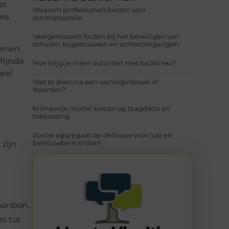
et
Waarom professionals kiezen voor
ies
eucalyptusolie
Veelgemaakte fouten bij het beveiligen van
schuren, bijgebouwen en achteromgangen
senen.
fijnde
Hoe krijg je meer autoriteit met backlinks?
eel
Wat te doen na een woninginbraak in
Naarden?
n
Krimpvrije mortel kiezen op laagdikte en
toepassing
Zonne aggregaat op de bouw voor rust en
betrouwbare stroom
zijn
bonbon.
es tot