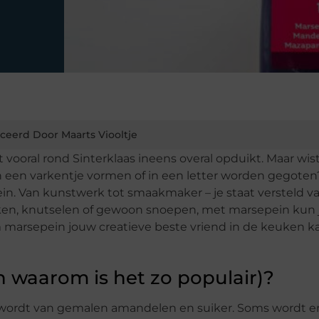
ceerd Door Maarts Viooltje
t vooral rond Sinterklaas ineens overal opduikt. Maar wist
en een varkentje vormen of in een letter worden gegoten
in. Van kunstwerk tot smaakmaker – je staat versteld v
ken, knutselen of gewoon snoepen, met marsepein kun j
 marsepein jouw creatieve beste vriend in de keuken k
n waarom is het zo populair)?
t wordt van gemalen amandelen en suiker. Soms wordt e