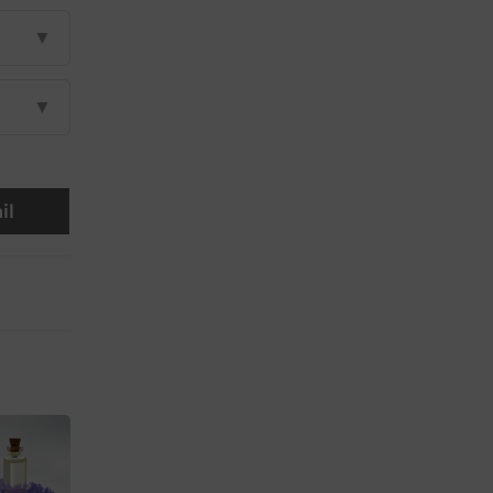
▼
▼
il