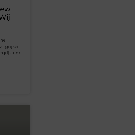
iew
Wij
ine
angrijker
angrijk om