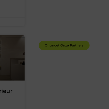
Word deel van een actieve
blogcommunity
Bij ons krijg je meer dan alleen een
plek om te schrijven. Ontmoet andere
schrijvers, ontvang feedback, en laat je
inspireren door de verhalen van
anderen.
Ontmoet Onze Partners
rieur