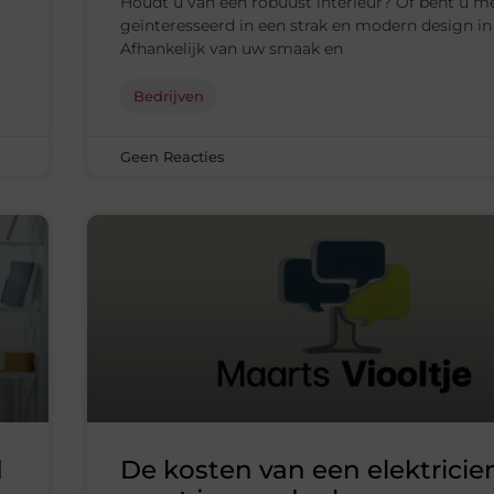
Houdt u van een robuust interieur? Of bent u m
geïnteresseerd in een strak en modern design in
Afhankelijk van uw smaak en
Bedrijven
Geen Reacties
d
De kosten van een elektricien