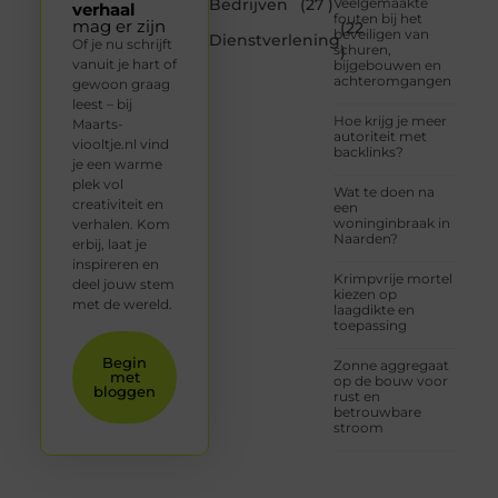
Bedrijven
(27 )
Veelgemaakte
verhaal
fouten bij het
mag er zijn
(22
beveiligen van
Dienstverlening
Of je nu schrijft
schuren,
)
vanuit je hart of
bijgebouwen en
achteromgangen
gewoon graag
leest – bij
Hoe krijg je meer
Maarts-
autoriteit met
viooltje.nl vind
backlinks?
je een warme
plek vol
Wat te doen na
creativiteit en
een
woninginbraak in
verhalen. Kom
Naarden?
erbij, laat je
inspireren en
Krimpvrije mortel
deel jouw stem
kiezen op
met de wereld.
laagdikte en
toepassing
Begin
Zonne aggregaat
met
op de bouw voor
bloggen
rust en
betrouwbare
stroom