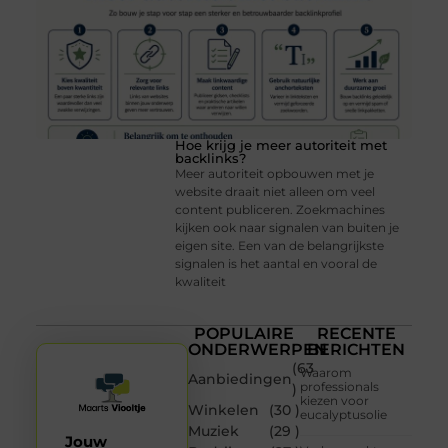
Hoe krijg je meer autoriteit met
backlinks?
Meer autoriteit opbouwen met je
website draait niet alleen om veel
content publiceren. Zoekmachines
kijken ook naar signalen van buiten je
eigen site. Een van de belangrijkste
signalen is het aantal en vooral de
kwaliteit
POPULAIRE
RECENTE
ONDERWERPEN
BERICHTEN
(63
Waarom
Aanbiedingen
professionals
)
kiezen voor
Winkelen
(30 )
eucalyptusolie
Muziek
(29 )
Jouw