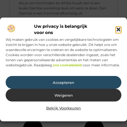
Als je van trommelen en Afrika houdt dan is een
leuke Djembe workshop leuk om eens te doen. Een
Djembe is een trommel afkomstig uit
Muziek
Uw privacy is belangrijk
voor ons
Wij maken gebruik van cookies en vergelijkbare technologieën om
Geen Reacties
inzicht te krijgen in hoe u onze website gebruikt. Dit helpt ons om
waardevolle ervaringen te creëren en de website te optimaliseren.
Cookies worden voor verschillende doeleinden ingezet, zoals het
tonen van gepersonaliseerde advertenties en het meten van
websitegebruik. Raadpleeg
ons cookiebeleid
voor meer informatie.
Accepteren
Weigeren
Bekijk Voorkeuren