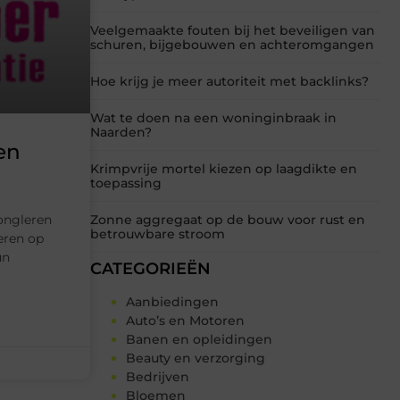
Veelgemaakte fouten bij het beveiligen van
schuren, bijgebouwen en achteromgangen
Hoe krijg je meer autoriteit met backlinks?
Wat te doen na een woninginbraak in
Naarden?
en
Krimpvrije mortel kiezen op laagdikte en
toepassing
jongleren
Zonne aggregaat op de bouw voor rust en
betrouwbare stroom
ceren op
un
CATEGORIEËN
Aanbiedingen
Auto’s en Motoren
Banen en opleidingen
Beauty en verzorging
Bedrijven
Bloemen