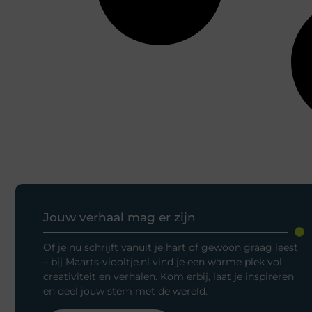
Jouw verhaal mag er zijn
Of je nu schrijft vanuit je hart of gewoon graag leest
– bij Maarts-viooltje.nl vind je een warme plek vol
creativiteit en verhalen. Kom erbij, laat je inspireren
en deel jouw stem met de wereld.