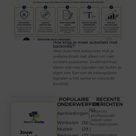
Hoe krijg je meer autoriteit met
backlinks?
Meer autoriteit opbouwen met je
website draait niet alleen om veel
content publiceren. Zoekmachines
kijken ook naar signalen van buiten je
eigen site. Een van de belangrijkste
signalen is het aantal en vooral de
kwaliteit
POPULAIRE
RECENTE
ONDERWERPEN
BERICHTEN
(63
Waarom
Aanbiedingen
professionals
)
kiezen voor
Winkelen
(30 )
eucalyptusolie
Muziek
(29 )
Jouw
Bedrijven
(27 )
Veelgemaakte