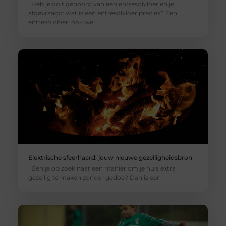
Heb je ooit gehoord van een entresolvloer en je
afgevraagd: wat is een entresolvloer precies? Een
entresolvloer, ook wel
Elektrische sfeerhaard: jouw nieuwe gezelligheidsbron
Ben je op zoek naar een manier om je huis extra
gezellig te maken zonder gedoe? Dan is een