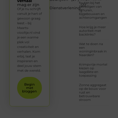
verhaal
fouten bij het
mag er zijn
(22
beveiligen van
Dienstverlening
Of je nu schrijft
schuren,
)
vanuit je hart of
bijgebouwen en
achteromgangen
gewoon graag
leest – bij
Hoe krijg je meer
Maarts-
autoriteit met
viooltje.nl vind
backlinks?
je een warme
plek vol
Wat te doen na
creativiteit en
een
woninginbraak in
verhalen. Kom
Naarden?
erbij, laat je
inspireren en
Krimpvrije mortel
deel jouw stem
kiezen op
met de wereld.
laagdikte en
toepassing
Begin
Zonne aggregaat
met
op de bouw voor
bloggen
rust en
betrouwbare
stroom