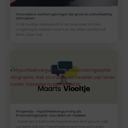
Innovatieve werkomgevingen die groei en ontwikkeling
stimuleren
In de huidige werkwereld is het essentieel om een
omgeving te hebben waarin je niet alleen productief
bent, maar ook
Propenda – Hypotheekvergunning als
financieringsoptie: voordelen en nadelen
Naast een traditionele hypothecaire lening kunt u bij
uw bank ook een hypotheekvergunning aanvragen.