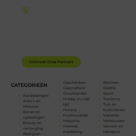
Word deel van een actieve blogcommunity
Bij ons krijg je meer dan alleen een plek om te
schrijven. Ontmoet andere schrijvers, ontvang
feedback, en laat je inspireren door de verhalen
van anderen.
Ontmoet Onze Partners
Geschenken
Rechten
CATEGORIEËN
Gezondheid
Relatie
Groothandel
Sport
Aanbiedingen
Hobby en vrije
Toerisme
Auto’s en
tijd
Tuin en
Motoren
Horeca
buitenleven
Banen en
Huishoudelijk
Vakantie
opleidingen
Industrie
Verbouwen
Beauty en
Internet
Vervoer en
verzorging
marketing
transport
Bedrijven