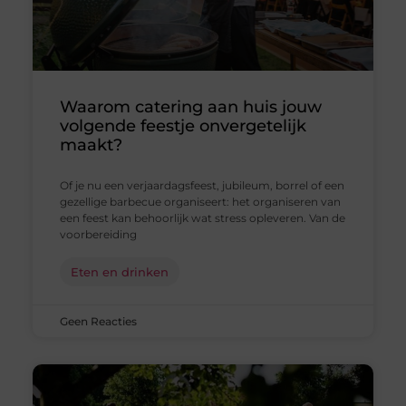
Waarom catering aan huis jouw
volgende feestje onvergetelijk
maakt?
Of je nu een verjaardagsfeest, jubileum, borrel of een
gezellige barbecue organiseert: het organiseren van
een feest kan behoorlijk wat stress opleveren. Van de
voorbereiding
Eten en drinken
Geen Reacties