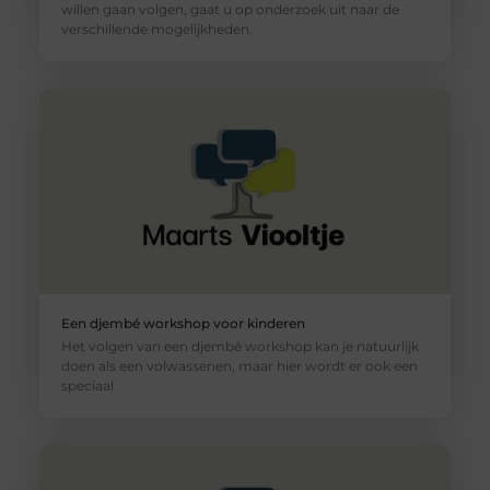
willen gaan volgen, gaat u op onderzoek uit naar de
verschillende mogelijkheden.
Een djembé workshop voor kinderen
Het volgen van een djembé workshop kan je natuurlijk
doen als een volwassenen, maar hier wordt er ook een
speciaal