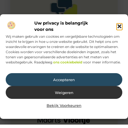
Uw privacy is belangrijk
voor ons
Wij maken gebruik van cookies en vergelijkbare technologieën om
inzicht te krijgen in hoe u onze website gebruikt. Dit helpt ons om
waardevolle ervaringen te creëren en de website te optimaliseren.
Een bruiloft band voor je speciale dag
Cookies worden voor verschillende doeleinden ingezet, zoals het
Een bruiloft band kan je speciale dag nog mooier
tonen van gepersonaliseerde advertenties en het meten van
maken. Muziek is een erg belangrijk aspect van een
websitegebruik. Raadpleeg
ons cookiebeleid
voor meer informatie.
bruiloft en
Accepteren
Weigeren
Bekijk Voorkeuren