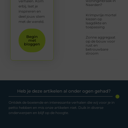
woninginbraak in
verhalen. Kom
Naarden?
erbij, laat je
inspireren en
Krimpvrije mortel
deel jouw stem
kiezen op
met de wereld.
laagdikte en
toepassing
Begin
Zonne aggregaat
met
op de bouw voor
bloggen
rust en
betrouwbare
stroom
Heb je deze artikelen al onder ogen gehad?
Ontdek de boeiende en interessante verhalen die wij voor je in
petto hebben en mis onze artikelen niet. Duik in diverse
onderwerpen en blijf op de hoogte.