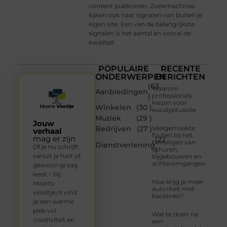
content publiceren. Zoekmachines
kijken ook naar signalen van buiten je
eigen site. Een van de belangrijkste
signalen is het aantal en vooral de
kwaliteit
POPULAIRE
RECENTE
ONDERWERPEN
BERICHTEN
(63
Waarom
Aanbiedingen
professionals
)
kiezen voor
Winkelen
(30 )
eucalyptusolie
Muziek
(29 )
Jouw
Bedrijven
(27 )
Veelgemaakte
verhaal
fouten bij het
mag er zijn
(22
beveiligen van
Dienstverlening
Of je nu schrijft
schuren,
)
vanuit je hart of
bijgebouwen en
achteromgangen
gewoon graag
leest – bij
Hoe krijg je meer
Maarts-
autoriteit met
viooltje.nl vind
backlinks?
je een warme
plek vol
Wat te doen na
creativiteit en
een