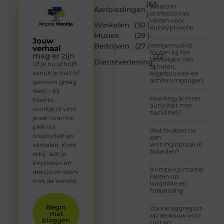
(63
Waarom
Aanbiedingen
professionals
)
kiezen voor
Winkelen
(30 )
eucalyptusolie
Muziek
(29 )
Jouw
Bedrijven
(27 )
Veelgemaakte
verhaal
fouten bij het
mag er zijn
(22
beveiligen van
Dienstverlening
Of je nu schrijft
schuren,
)
vanuit je hart of
bijgebouwen en
achteromgangen
gewoon graag
leest – bij
Hoe krijg je meer
Maarts-
autoriteit met
viooltje.nl vind
backlinks?
je een warme
plek vol
Wat te doen na
creativiteit en
een
woninginbraak in
verhalen. Kom
Naarden?
erbij, laat je
inspireren en
Krimpvrije mortel
deel jouw stem
kiezen op
met de wereld.
laagdikte en
toepassing
Begin
Zonne aggregaat
met
op de bouw voor
bloggen
rust en