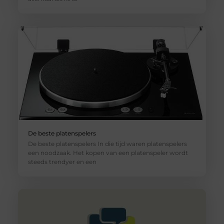
De beste platenspelers
De beste platenspelers In die tijd waren platenspelers
een noodzaak. Het kopen van een platenspeler wordt
steeds trendyer en een