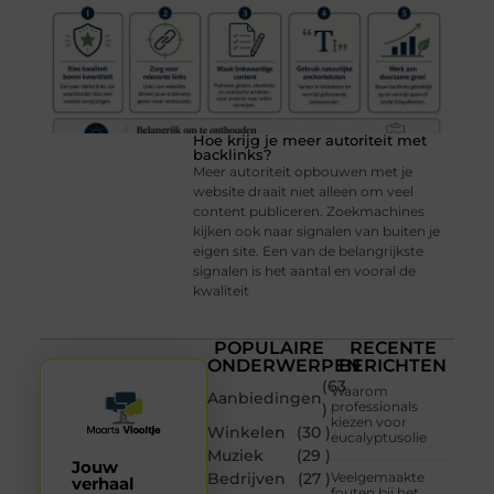
Hoe krijg je meer autoriteit met
backlinks?
Meer autoriteit opbouwen met je
website draait niet alleen om veel
content publiceren. Zoekmachines
kijken ook naar signalen van buiten je
eigen site. Een van de belangrijkste
signalen is het aantal en vooral de
kwaliteit
POPULAIRE
RECENTE
ONDERWERPEN
BERICHTEN
(63
Waarom
Aanbiedingen
professionals
)
kiezen voor
Winkelen
(30 )
eucalyptusolie
Muziek
(29 )
Jouw
Bedrijven
(27 )
Veelgemaakte
verhaal
fouten bij het