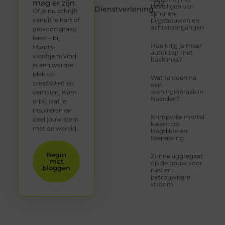
mag er zijn
(22
beveiligen van
Dienstverlening
Of je nu schrijft
schuren,
)
vanuit je hart of
bijgebouwen en
achteromgangen
gewoon graag
leest – bij
Hoe krijg je meer
Maarts-
autoriteit met
viooltje.nl vind
backlinks?
je een warme
plek vol
Wat te doen na
creativiteit en
een
woninginbraak in
verhalen. Kom
Naarden?
erbij, laat je
inspireren en
Krimpvrije mortel
deel jouw stem
kiezen op
met de wereld.
laagdikte en
toepassing
Begin
Zonne aggregaat
met
op de bouw voor
bloggen
rust en
betrouwbare
stroom