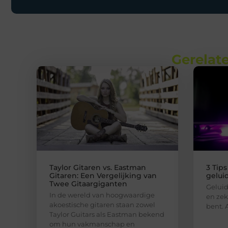
Gerelate
Taylor Gitaren vs. Eastman
3 Tip
Gitaren: Een Vergelijking van
gelui
Twee Gitaargiganten
Geluid
In de wereld van hoogwaardige
en zeke
akoestische gitaren staan zowel
bent. 
Taylor Guitars als Eastman bekend
om hun vakmanschap en