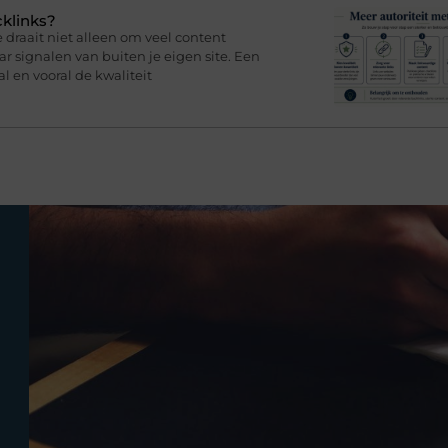
cklinks?
draait niet alleen om veel content
 signalen van buiten je eigen site. Een
l en vooral de kwaliteit