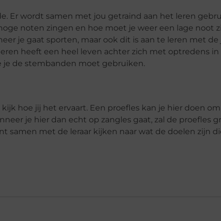
fde. Er wordt samen met jou getraind aan het leren gebr
hoge noten zingen en hoe moet je weer een lage noot z
er je gaat sporten, maar ook dit is aan te leren met de 
ieren heeft een heel leven achter zich met optredens in
e je de stembanden moet gebruiken.
ijk hoe jij het ervaart. Een proefles kan je hier doen om
nneer je hier dan echt op zangles gaat, zal de proefles gra
t samen met de leraar kijken naar wat de doelen zijn die