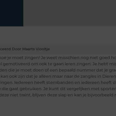
ceerd Door Maarts Viooltje
j hoe je moet zingen! Je weet misschien nog niet goed hoe 
 gemotiveerd om ook te gaan leren zingen. Je hebt mi
eden die je moet doen of een bepaald nummer dat je gra
 kan ook zijn dat je alleen maar naar de zangles in Dier
 zingen. Iedereen heeft stembanden en iedereen heeft d
e die gaat gebruiken. Je kunt dit vergelijken met sporten
e niet traint, blijven deze slap en kan je bijvoorbeeld 