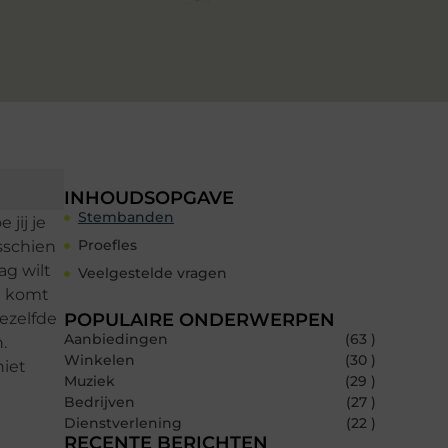
INHOUDSOPGAVE
Stembanden
jij je
Proefles
sschien
ag wilt
Veelgestelde vragen
en komt
ezelfde
POPULAIRE ONDERWERPEN
Aanbiedingen
(63 )
.
Winkelen
(30 )
niet
Muziek
(29 )
Bedrijven
(27 )
Dienstverlening
(22 )
RECENTE BERICHTEN