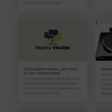
uitmuntendheid. Maar
Vinyl platen kopen, een kind
De be
in een snoepwinkel
De bes
Vinyl platen kopen geeft een heel
waren 
fijn gevoel, vooral piratensingles.
noodza
We zijn allemaal jong geweest, we
platen
zijn allemaal als kind
trendy