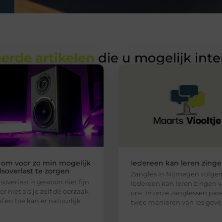
erde artikelen
die u mogelijk int
s om voor zo min mogelijk
Iedereen kan leren zing
dsoverlast te zorgen
Zangles in Nijmegen volge
soverlast is gewoon niet fijn
Iedereen kan leren zingen 
r niet als je zelf de oorzaak
ons. In onze zanglessen pas
Af en toe kan er natuurlijk
twee manieren van les gev