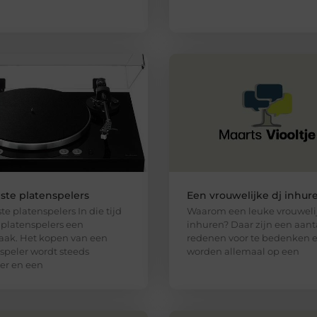
ste platenspelers
Een vrouwelijke dj inhur
te platenspelers In die tijd
Waarom een leuke vrouwelij
platenspelers een
inhuren? Daar zijn een aant
ak. Het kopen van een
redenen voor te bedenken e
speler wordt steeds
worden allemaal op een
er en een