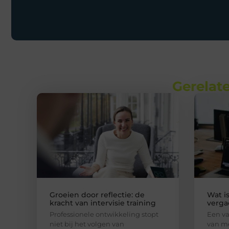
Gerelate
Groeien door reflectie: de
Wat i
kracht van intervisie training
verga
Professionele ontwikkeling stopt
Een va
niet bij het volgen van
van me