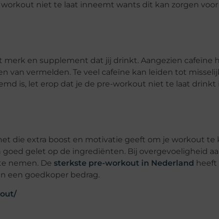
re workout niet te laat inneemt wants dit kan zorgen voo
et merk en supplement dat jij drinkt. Aangezien cafeïne 
n van vermelden. Te veel cafeïne kan leiden tot misseli
d is, let erop dat je de pre-workout niet te laat drinkt 
t die extra boost en motivatie geeft om je workout te k
oed gelet op de ingrediënten. Bij overgevoeligheid a
 te nemen. De
sterkste pre-workout in Nederland
heeft
van een goedkoper bedrag.
kout/