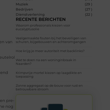
Muziek
(29 )
Bedrijven
(27 )
Dienstverlening
(22 )
RECENTE BERICHTEN
Waarom professionals kiezen voor
eucalyptusolie
Veelgemaakte fouten bij het beveiligen van
een van
schuren, bijgebouwen en achteromgangen
Hoe krijg je meer autoriteit met backlinks?
eutelrol
Wat te doen na een woninginbraak in
Naarden?
mend
Krimpvrije mortel kiezen op laagdikte en
toepassing
Zonne aggregaat op de bouw voor rust en
betrouwbare stroom
en pre-
ïne nog