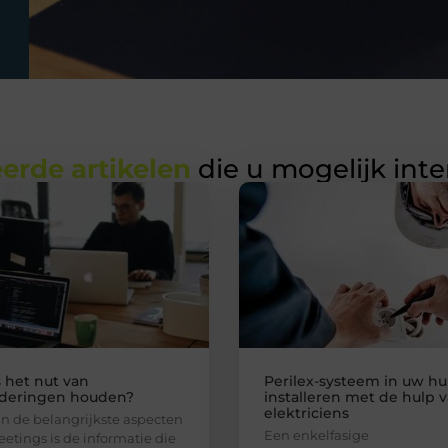
erde artikelen
die u mogelijk int
s het nut van
Perilex-systeem in uw hu
deringen houden?
installeren met de hulp 
elektriciens
n de belangrijkste aspecten
Een enkelfasige
etings is de informatie die