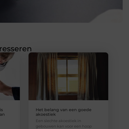
eresseren
is
Het belang van een goede
van
akoestiek
Een slechte akoestiek in
gebouwen kan voor een hoop