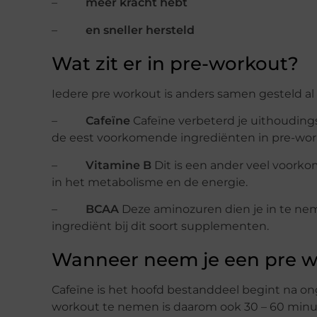
–
meer kracht hebt
–
en sneller hersteld
Wat zit er in pre-workout?
Iedere pre workout is anders samen gesteld al
–
Cafeïne
Cafeïne verbeterd je uithouding
de eest voorkomende ingrediënten in pre-wor
–
Vitamine B
Dit is een ander veel voorko
in het metabolisme en de energie.
–
BCAA
Deze aminozuren dien je in te ne
ingrediënt bij dit soort supplementen.
Wanneer neem je een pre w
Cafeïne is het hoofd bestanddeel begint na 
workout te nemen is daarom ook 30 – 60 minuten