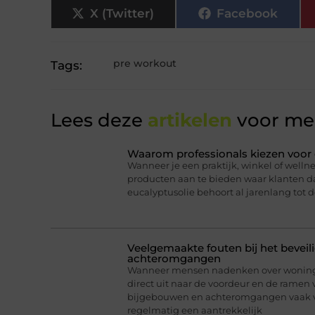
X (Twitter)
Facebook
pre workout
Tags:
Lees deze
artikelen
voor mee
Waarom professionals kiezen voor 
Wanneer je een praktijk, winkel of wellne
producten aan te bieden waar klanten daa
eucalyptusolie behoort al jarenlang tot d
Veelgemaakte fouten bij het bevei
achteromgangen
Wanneer mensen nadenken over woningb
direct uit naar de voordeur en de ramen 
bijgebouwen en achteromgangen vaak v
regelmatig een aantrekkelijk