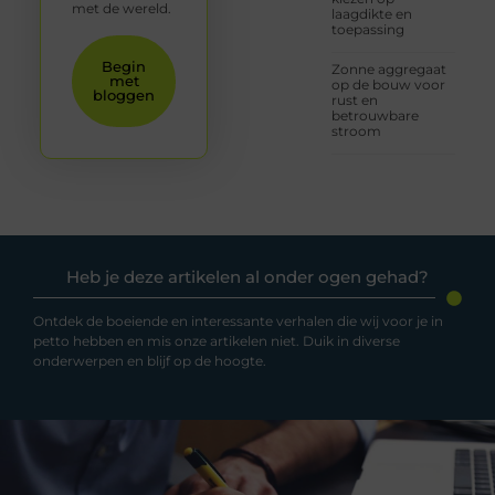
met de wereld.
laagdikte en
toepassing
Begin
Zonne aggregaat
met
op de bouw voor
bloggen
rust en
betrouwbare
stroom
Heb je deze artikelen al onder ogen gehad?
Ontdek de boeiende en interessante verhalen die wij voor je in
petto hebben en mis onze artikelen niet. Duik in diverse
onderwerpen en blijf op de hoogte.