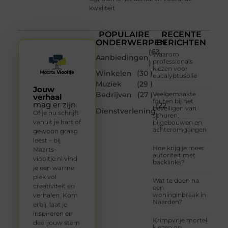
kwaliteit
POPULAIRE
RECENTE
ONDERWERPEN
BERICHTEN
(63
Waarom
Aanbiedingen
professionals
)
kiezen voor
Winkelen
(30 )
eucalyptusolie
Muziek
(29 )
Jouw
Bedrijven
(27 )
Veelgemaakte
verhaal
fouten bij het
mag er zijn
(22
beveiligen van
Dienstverlening
Of je nu schrijft
schuren,
)
vanuit je hart of
bijgebouwen en
achteromgangen
gewoon graag
leest – bij
Hoe krijg je meer
Maarts-
autoriteit met
viooltje.nl vind
backlinks?
je een warme
plek vol
Wat te doen na
creativiteit en
een
woninginbraak in
verhalen. Kom
Naarden?
erbij, laat je
inspireren en
Krimpvrije mortel
deel jouw stem
kiezen op