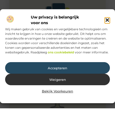
Uw privacy is belangrijk
voor ons
Wij maken gebruik van cookies en vergelijkbare technologieën om
inzicht te krijgen in hoe u onze website gebruikt. Dit helpt ons om
waardevolle ervaringen te creëren en de website te optimaliseren.
Cookies worden voor verschillende doeleinden ingezet, zoals het
tonen van gepersonaliseerde advertenties en het meten van
Unieke oud eiken kloostertafel te koop!
websitegebruik. Raadpleeg
ons cookiebeleid
voor meer informatie.
Wil jij graag een unieke geweldige oud eiken
kloostertafel gaan kopen voor in jouw huis? Dan ben je
hier op
Accepteren
Weigeren
Bekijk Voorkeuren