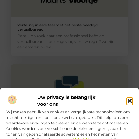
Vertaling in elke taal met het beste beëdigd
vertaalbureau
Bent u op zoek naar een professioneel beëdigd
vertaalbureau in de omgeving van uw regio? we zijn
een ervaren bureau
Uw privacy is belangrijk
voor ons
Wij maken gebruik van cookies en vergelijkbare technologieën om
inzicht te krijgen in hoe u onze website gebruikt. Dit helpt ons om
waardevolle ervaringen te creëren en de website te optimaliseren.
Cookies worden voor verschillende doeleinden ingezet, zoals het
De beste en tevens meest vriendelijke advocaat
tonen van gepersonaliseerde advertenties en het meten van
vreemdelingenrecht in Amsterdam? Die vind je bij ons