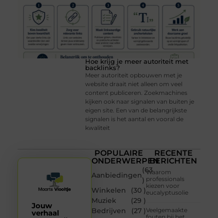
Hoe krijg je meer autoriteit met
backlinks?
Meer autoriteit opbouwen met je
website draait niet alleen om veel
content publiceren. Zoekmachines
kijken ook naar signalen van buiten je
eigen site. Een van de belangrijkste
signalen is het aantal en vooral de
kwaliteit
POPULAIRE
RECENTE
ONDERWERPEN
BERICHTEN
(63
Waarom
Aanbiedingen
professionals
)
kiezen voor
Winkelen
(30 )
eucalyptusolie
Muziek
(29 )
Jouw
Bedrijven
(27 )
Veelgemaakte
verhaal
fouten bij het