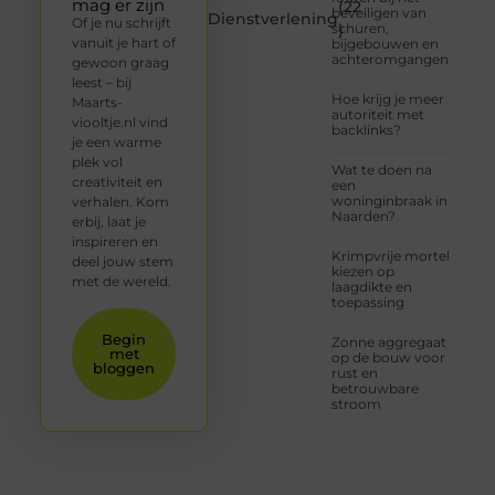
mag er zijn
(22
beveiligen van
Dienstverlening
Of je nu schrijft
schuren,
)
vanuit je hart of
bijgebouwen en
achteromgangen
gewoon graag
leest – bij
Hoe krijg je meer
Maarts-
autoriteit met
viooltje.nl vind
backlinks?
je een warme
plek vol
Wat te doen na
creativiteit en
een
woninginbraak in
verhalen. Kom
Naarden?
erbij, laat je
inspireren en
Krimpvrije mortel
deel jouw stem
kiezen op
met de wereld.
laagdikte en
toepassing
Begin
Zonne aggregaat
met
op de bouw voor
bloggen
rust en
betrouwbare
stroom