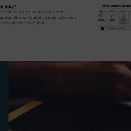
cklinks?
draait niet alleen om veel content
 signalen van buiten je eigen site. Een
l en vooral de kwaliteit