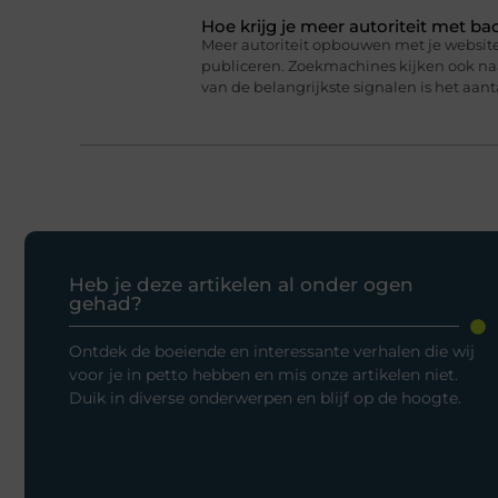
Hoe krijg je meer autoriteit met ba
Meer autoriteit opbouwen met je website 
publiceren. Zoekmachines kijken ook naar
van de belangrijkste signalen is het aanta
Heb je deze artikelen al onder ogen
gehad?
Ontdek de boeiende en interessante verhalen die wij
voor je in petto hebben en mis onze artikelen niet.
Duik in diverse onderwerpen en blijf op de hoogte.