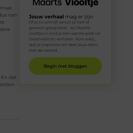
 maar
 dus van
Jouw verhaal
mag er zijn
ze
Of je nu schrijft vanuit je hart of
gewoon graag leest – bij Maarts-
edere
viooltje.nl vind je een warme plek vol
e
creativiteit en verhalen. Kom erbij,
laat je inspireren en deel jouw stem
met de wereld.
Begin met bloggen
. En dat
oorzien