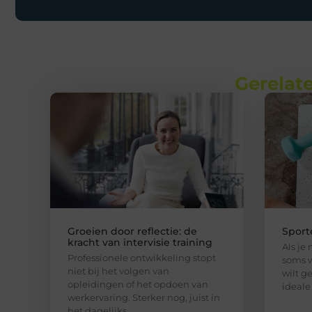
Gerelate
Groeien door reflectie: de
Sport
kracht van intervisie training
Als je
Professionele ontwikkeling stopt
soms w
niet bij het volgen van
wilt g
opleidingen of het opdoen van
ideale
werkervaring. Sterker nog, juist in
het dagelijks