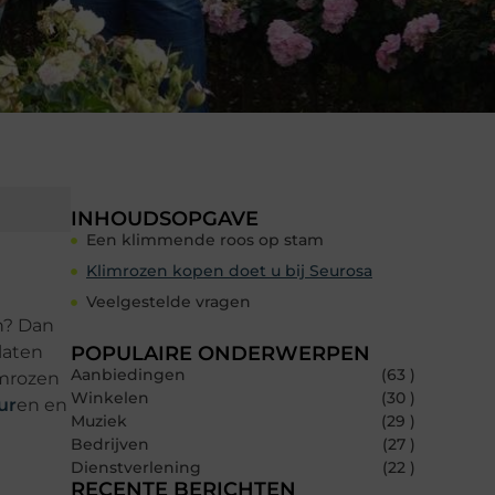
INHOUDSOPGAVE
Een klimmende roos op stam
Klimrozen kopen doet u bij Seurosa
Veelgestelde vragen
n? Dan
laten
POPULAIRE ONDERWERPEN
Aanbiedingen
(63 )
imrozen
Winkelen
(30 )
ur
en en
Muziek
(29 )
Bedrijven
(27 )
Dienstverlening
(22 )
RECENTE BERICHTEN