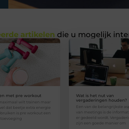
erde artikelen
die u mogelijk int
en met pre workout
Wat is het nut van
vergaderingen houden?
 maximaal wilt trainen maar
Een van de belangrijkste a
el dat beetje extra energie
van meetings is de informat
ebruiken is pre workout een
er gedeeld wordt. Vergader
 toevoeging
zijn een goede manier om