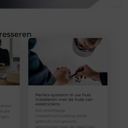
eresseren
Perilex-systeem in uw huis
installeren met de hulp van
elektriciens
specten
Een enkelfasige
ie die
wisselstroomvoeding wordt
ingen
gebruikt voor gewone
woonhuizen waar de vraag naar