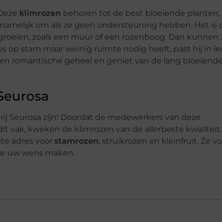
 Deze
klimrozen
behoren tot de best bloeiende planten,
en namelijk om als ze geen ondersteuning hebben. Het is
groeien, zoals een muur of een rozenboog. Dan kunnen 
os op stam maar weinig ruimte nodig heeft, past hij in i
een romantische geheel en geniet van de lang bloeiend
 Seurosa
rij Seurosa zijn! Doordat de medewerkers van deze
dit vak, kweken de klimrozen van de allerbeste kwaliteit
ste adres voor
stamrozen
, struikrozen en kleinfruit. Ze v
aar uw wens maken.