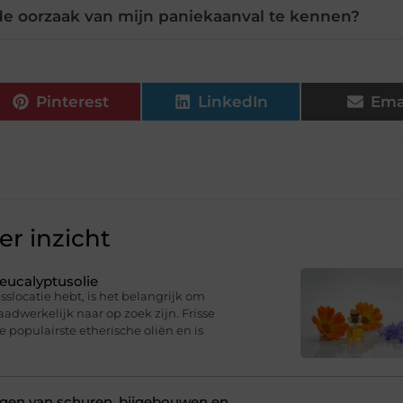
de oorzaak van mijn paniekaanval te kennen?
Pinterest
LinkedIn
Ema
r inzicht
eucalyptusolie
sslocatie hebt, is het belangrijk om
dwerkelijk naar op zoek zijn. Frisse
e populairste etherische oliën en is
ligen van schuren, bijgebouwen en