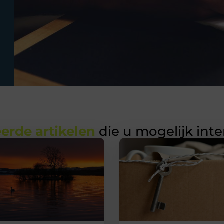
erde artikelen
die u mogelijk int