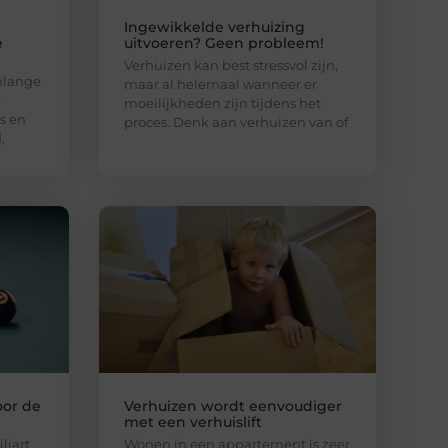
Ingewikkelde verhuizing
e
uitvoeren? Geen probleem!
Verhuizen kan best stressvol zijn,
nlange
maar al helemaal wanneer er
e
moeilijkheden zijn tijdens het
s en
proces. Denk aan verhuizen van of
,
oor de
Verhuizen wordt eenvoudiger
met een verhuislift
ljart
Wonen in een appartement is zeer