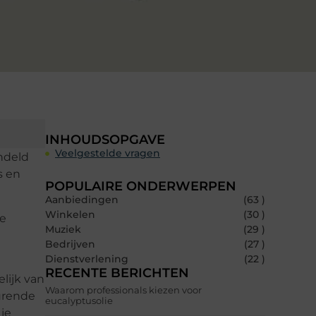
INHOUDSOPGAVE
Veelgestelde vragen
ndeld
s en
POPULAIRE ONDERWERPEN
Aanbiedingen
(63 )
Winkelen
(30 )
te
Muziek
(29 )
Bedrijven
(27 )
Dienstverlening
(22 )
RECENTE BERICHTEN
lijk van
Waarom professionals kiezen voor
durende
eucalyptusolie
je