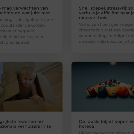
e mag verwachten van
Snel, soepel, stressvrij: zo
aching en wat juist niet
verhuis je efficiënt naar j
nieuwe thuis
aching is de afgelopen jaren
Verhuizen hoeft geen dage
 populairder geworden.
chaos te zijn. Met een goed
estaat er nog veel
voorbereiding, handige truc
elijkheid over wat een
de juiste hulp bespaar je tijd
ach precies doet
grijkste redenen om
De ideale biljart kopen v
sionele verhuizers in te
horeca
n
Bij het overwegen om een bi