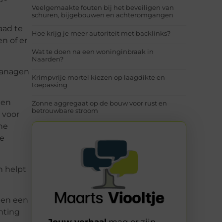
Veelgemaakte fouten bij het beveiligen van
schuren, bijgebouwen en achteromgangen
aad te
Hoe krijg je meer autoriteit met backlinks?
n of er
Wat te doen na een woninginbraak in
Naarden?
managen
Krimpvrije mortel kiezen op laagdikte en
toepassing
ten
Zonne aggregaat op de bouw voor rust en
betrouwbare stroom
 voor
che
de
n helpt
den een
chting
Jouw verhaal
mag er zijn