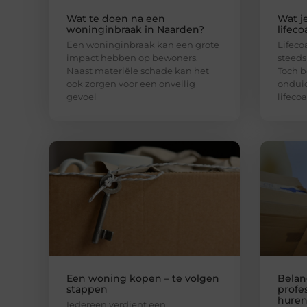
Wat te doen na een
Wat j
woninginbraak in Naarden?
lifeco
Een woninginbraak kan een grote
Lifeco
impact hebben op bewoners.
steeds
Naast materiële schade kan het
Toch b
ook zorgen voor een onveilig
onduid
gevoel
lifeco
Een woning kopen – te volgen
Belan
stappen
profes
hure
Iedereen verdient een