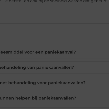
j je herstel, en ook bij de snelheid waarop dat gebeurt.
neesmiddel voor een paniekaanval?
behandeling van paniekaanvallen?
met behandeling voor paniekaanvallen?
kunnen helpen bij paniekaanvallen?