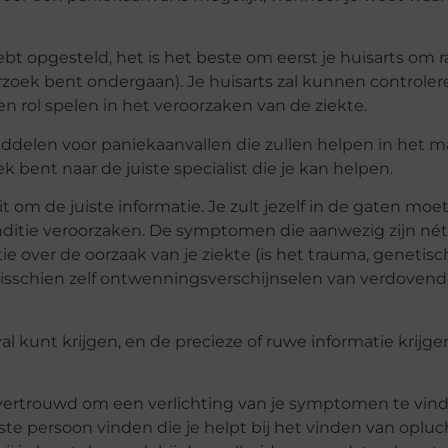
ebt opgesteld, het is het beste om eerst je huisarts om r
zoek bent ondergaan). Je huisarts zal kunnen controlere
n rol spelen in het veroorzaken van de ziekte.
ddelen
voor paniekaanvallen die zullen helpen in het 
k bent naar de juiste specialist die je kan helpen.
om de juiste informatie. Je zult jezelf in de gaten moe
nditie veroorzaken. De symptomen die aanwezig zijn nét
ie over de oorzaak van je ziekte (is het trauma, genetis
isschien zelf ontwenningsverschijnselen van verdoven
l kunt krijgen, en de precieze of ruwe informatie krijge
 vertrouwd om een verlichting van je symptomen te vin
uiste persoon vinden die je helpt bij het vinden van oplu