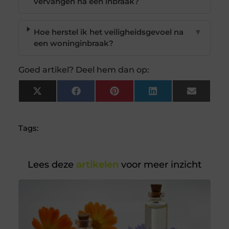
vervangen na een inbraak?
Hoe herstel ik het veiligheidsgevoel na
▼
een woninginbraak?
Goed artikel? Deel hem dan op:
X
Facebook
Pinterest
LinkedIn
Email
(Twitter)
Tags:
Lees deze
artikelen
voor meer inzicht