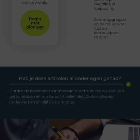
met de wereld.
laagdikte en
toepassing
Begin
Zonne aggregaat
met
op de bouw voor
bloggen
rust en
betrouwbare
stroom
Heb je deze artikelen al onder ogen gehad?
Ontdek de boeiende en interessante verhalen die wij voor je in
petto hebben en mis onze artikelen niet. Duik in diverse
onderwerpen en blijf op de hoogte.