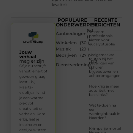
kwaliteit
POPULAIRE
RECENTE
ONDERWERPEN
BERICHTEN
(63
Waarom
Aanbiedingen
professionals
)
kiezen voor
Winkelen
(30 )
eucalyptusolie
Muziek
(29 )
Jouw
Bedrijven
(27 )
Veelgemaakte
verhaal
fouten bij het
mag er zijn
(22
beveiligen van
Dienstverlening
Of je nu schrijft
schuren,
)
vanuit je hart of
bijgebouwen en
achteromgangen
gewoon graag
leest – bij
Hoe krijg je meer
Maarts-
autoriteit met
viooltje.nl vind
backlinks?
je een warme
plek vol
Wat te doen na
creativiteit en
een
woninginbraak in
verhalen. Kom
Naarden?
erbij, laat je
inspireren en
Krimpvrije mortel
deel jouw stem
kiezen op