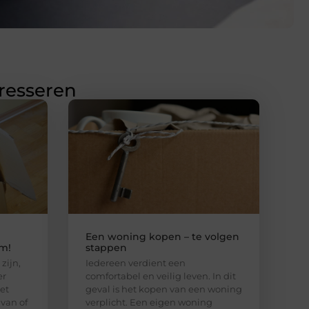
eresseren
Een woning kopen – te volgen
m!
stappen
zijn,
Iedereen verdient een
er
comfortabel en veilig leven. In dit
et
geval is het kopen van een woning
van of
verplicht. Een eigen woning