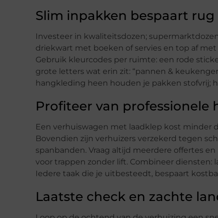
Slim inpakken bespaart rug
Investeer in kwaliteitsdozen; supermarktdozen
driekwart met boeken of servies en top af met l
Gebruik kleur­codes per ruimte: een rode stick
grote letters wat erin zit: “pannen & keukenge
hangkleding heen houden je pakken stofvrij; h
Profiteer van professionele 
Een verhuiswagen met laadklep kost minder d
Bovendien zijn verhuizers verzekerd tegen s
spanbanden. Vraag altijd meerdere offertes en
voor trappen zonder lift. Combineer diensten: 
Iedere taak die je uitbesteedt, bespaart kostba
Laatste check en zachte la
Loop op de ochtend van de verhuizing een snel