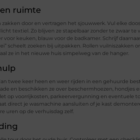
 en ruimte
 zakken door en vertragen het sjouwwerk. Vul elke doos
icht textiel. Zo blijven ze stapelbaar zonder te zwaar te
er voor keuken, blauw voor de badkamer. Schrijf daarnaas
rei” scheelt zoeken bij uitpakken. Rollen vuilniszakken 
aal ze in het nieuwe huis simpelweg van de hanger.
hulp
an twee keer heen en weer rijden in een gehuurde best
chade en beschikken ze over beschermhoezen, hondjes 
 let op voorrijkosten, parkeervergunning en eventuele t
laat direct je wasmachine aansluiten of je kast demonter
re uren op de verhuisdag zelf.
nding
le tour door het oude huis. Controleer met een checkli