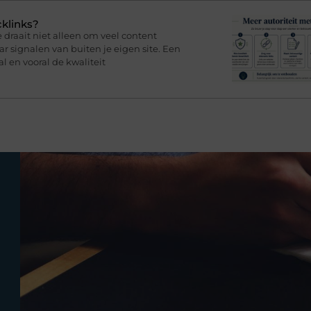
cklinks?
draait niet alleen om veel content
 signalen van buiten je eigen site. Een
l en vooral de kwaliteit