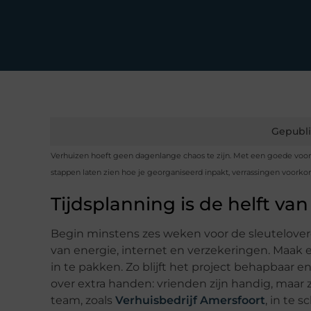
Gepubli
Verhuizen hoeft geen dagenlange chaos te zijn. Met een goede voorber
stappen laten zien hoe je georganiseerd inpakt, verrassingen voorkomt
Tijdsplanning is de helft va
Begin minstens zes weken voor de sleutelover
van energie, internet en verzekeringen. Maa
in te pakken. Zo blijft het project behapbaar 
over extra handen: vrienden zijn handig, maar z
team, zoals
Verhuisbedrijf Amersfoort
, in te 