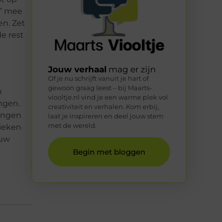
s” mee
en. Zet
e rest
Jouw verhaal
mag er zijn
Of je nu schrijft vanuit je hart of
gewoon graag leest – bij Maarts-
n
viooltje.nl vind je een warme plek vol
ngen.
creativiteit en verhalen. Kom erbij,
dingen
laat je inspireren en deel jouw stem
met de wereld.
nieken
euw
Begin met bloggen