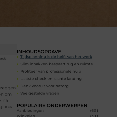
INHOUDSOPGAVE
Tijdsplanning is de helft van het werk
aande
Slim inpakken bespaart rug en ruimte
Profiteer van professionele hulp
Laatste check en zachte landing
Denk vooruit voor nazorg
opzeggen
Veelgestelde vragen
ten om
k na
POPULAIRE ONDERWERPEN
egionaal
Aanbiedingen
(63 )
Winkelen
(30 )