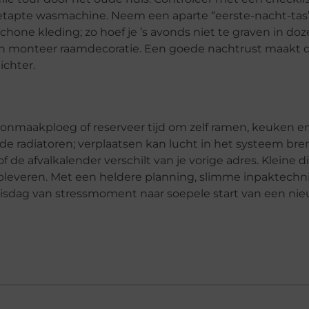
getapte wasmachine. Neem een aparte “eerste-nacht-ta
chone kleding; zo hoef je ’s avonds niet te graven in doz
 en monteer raamdecoratie. Een goede nachtrust maakt d
ichter.
onmaakploeg of reserveer tijd om zelf ramen, keuken e
e radiatoren; verplaatsen kan lucht in het systeem bre
de afvalkalender verschilt van je vorige adres. Kleine 
 opleveren. Met een heldere planning, slimme inpaktech
huisdag van stressmoment naar soepele start van een ni