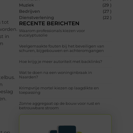
Muziek
(29 )
Bedrijven
(27 )
Dienstverlening
(22 )
 tot
RECENTE BERICHTEN
 worden.
Waarom professionals kiezen voor
eucalyptusolie
t in
om
Veelgemaakte fouten bij het beveiligen van
schuren, bijgebouwen en achteromgangen
Hoe krijg je meer autoriteit met backlinks?
Wat te doen na een woninginbraak in
elbus.
Naarden?
en
Krimpvrije mortel kiezen op laagdikte en
oeslag
toepassing
en.
Zonne aggregaat op de bouw voor rust en
betrouwbare stroom
st op