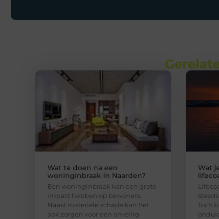
Gerelate
Wat te doen na een
Wat j
woninginbraak in Naarden?
lifeco
Een woninginbraak kan een grote
Lifeco
impact hebben op bewoners.
steeds
Naast materiële schade kan het
Toch b
ook zorgen voor een onveilig
onduid