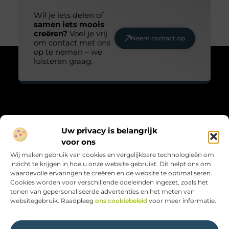
Wil je iets delen of
samen iets moois
creëren?
Voel je vrij
Neem contact op
om contact met ons
op te nemen – we
luisteren graag.
Over Maarts viooltje
Uw privacy is belangrijk
“Zacht, krachtig en met aandacht.”
voor ons
Maarts-viooltje.nl biedt blogs vol gevoel, natuur en reflectie.
Wij maken gebruik van cookies en vergelijkbare technologieën om
Kleine verhalen met grote betekenis, geschreven met hart en
inzicht te krijgen in hoe u onze website gebruikt. Dit helpt ons om
ziel.
waardevolle ervaringen te creëren en de website te optimaliseren.
Cookies worden voor verschillende doeleinden ingezet, zoals het
Bericht categorie
tonen van gepersonaliseerde advertenties en het meten van
websitegebruik. Raadpleeg
ons cookiebeleid
voor meer informatie.