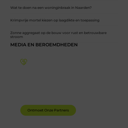
Wat te doen na een woninginbraak in Naarden?
Krimpvrije mortel kiezen op laagdikte en toepassing
Zonne aggregaat op de bouw voor rust en betrouwbare
stroom
MEDIA EN BEROEMDHEDEN
Word deel van een actieve blogcommunity
Bij ons krijg je meer dan alleen een plek om te
schrijven. Ontmoet andere schrijvers, ontvang
feedback, en laat je inspireren door de verhalen
van anderen.
Ontmoet Onze Partners