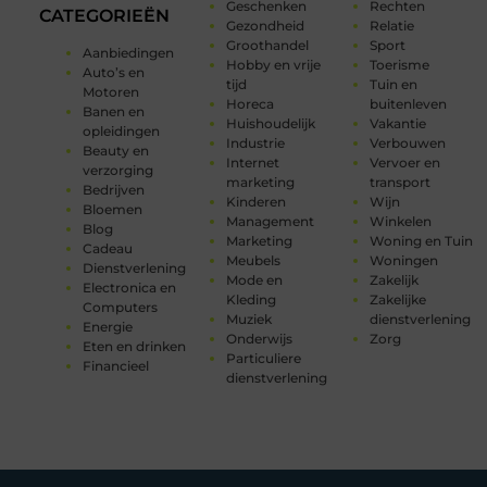
Geschenken
Rechten
CATEGORIEËN
Gezondheid
Relatie
Groothandel
Sport
Aanbiedingen
Hobby en vrije
Toerisme
Auto’s en
tijd
Tuin en
Motoren
Horeca
buitenleven
Banen en
Huishoudelijk
Vakantie
opleidingen
Industrie
Verbouwen
Beauty en
Internet
Vervoer en
verzorging
marketing
transport
Bedrijven
Kinderen
Wijn
Bloemen
Management
Winkelen
Blog
Marketing
Woning en Tuin
Cadeau
Meubels
Woningen
Dienstverlening
Mode en
Zakelijk
Electronica en
Kleding
Zakelijke
Computers
Muziek
dienstverlening
Energie
Onderwijs
Zorg
Eten en drinken
Particuliere
Financieel
dienstverlening