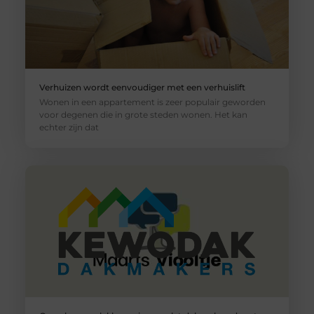
Verhuizen wordt eenvoudiger met een verhuislift
Wonen in een appartement is zeer populair geworden
voor degenen die in grote steden wonen. Het kan
echter zijn dat