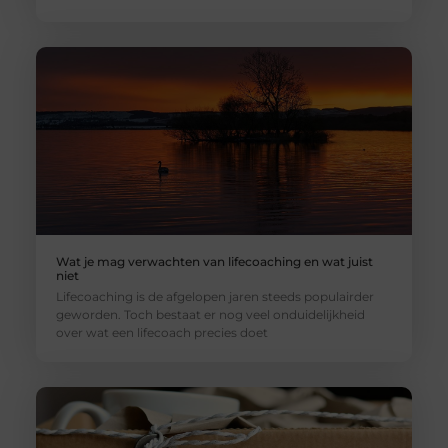
Wat je mag verwachten van lifecoaching en wat juist
niet
Lifecoaching is de afgelopen jaren steeds populairder
geworden. Toch bestaat er nog veel onduidelijkheid
over wat een lifecoach precies doet