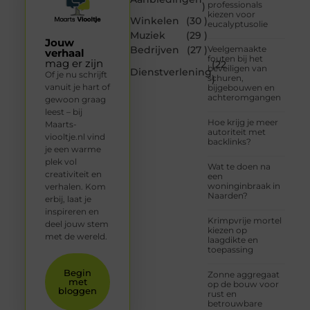
professionals
)
kiezen voor
Winkelen
(30 )
eucalyptusolie
Muziek
(29 )
Jouw
Bedrijven
(27 )
Veelgemaakte
verhaal
fouten bij het
mag er zijn
(22
beveiligen van
Dienstverlening
Of je nu schrijft
schuren,
)
vanuit je hart of
bijgebouwen en
achteromgangen
gewoon graag
leest – bij
Hoe krijg je meer
Maarts-
autoriteit met
viooltje.nl vind
backlinks?
je een warme
plek vol
Wat te doen na
creativiteit en
een
woninginbraak in
verhalen. Kom
Naarden?
erbij, laat je
inspireren en
Krimpvrije mortel
deel jouw stem
kiezen op
met de wereld.
laagdikte en
toepassing
Begin
Zonne aggregaat
met
op de bouw voor
bloggen
rust en
betrouwbare