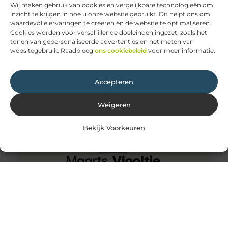
Wij maken gebruik van cookies en vergelijkbare technologieën om
inzicht te krijgen in hoe u onze website gebruikt. Dit helpt ons om
waardevolle ervaringen te creëren en de website te optimaliseren.
Wat is het verschil tussen een stroomstoring en een
Cookies worden voor verschillende doeleinden ingezet, zoals het
kortsluiting?
tonen van gepersonaliseerde advertenties en het meten van
Je kan stroomstoring krijgen, door een te hoge
websitegebruik. Raadpleeg
ons cookiebeleid
voor meer informatie.
elektrische circuit. Je bedrading kan daardoor te warm
worden en misschien ook
Accepteren
Weigeren
Bekijk Voorkeuren
Hoe werkt afvalwaterbehandeling?
Afvalwater is het resultaat van het gebruik van
drinkwater door de mens voor verschillende doeleinden