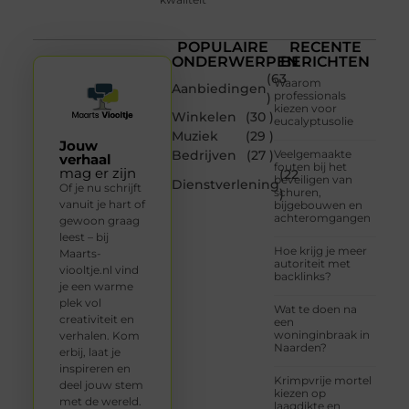
POPULAIRE
RECENTE
ONDERWERPEN
BERICHTEN
(63
Waarom
Aanbiedingen
professionals
)
kiezen voor
Winkelen
(30 )
eucalyptusolie
Muziek
(29 )
Jouw
Bedrijven
(27 )
Veelgemaakte
verhaal
fouten bij het
mag er zijn
(22
beveiligen van
Dienstverlening
Of je nu schrijft
schuren,
)
vanuit je hart of
bijgebouwen en
achteromgangen
gewoon graag
leest – bij
Hoe krijg je meer
Maarts-
autoriteit met
viooltje.nl vind
backlinks?
je een warme
plek vol
Wat te doen na
creativiteit en
een
woninginbraak in
verhalen. Kom
Naarden?
erbij, laat je
inspireren en
Krimpvrije mortel
deel jouw stem
kiezen op
met de wereld.
laagdikte en