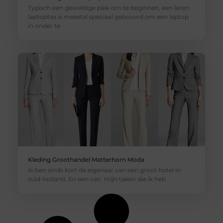
Typisch een geweldige plek om te beginnen, een leren
laptoptas is meestal speciaal gebouwd om een laptop
in onder te
Kleding Groothandel Matterhorn Moda
Ik ben sinds kort de eigenaar van een groot hotel in
zuid-holland. En een van mijn taken die ik heb