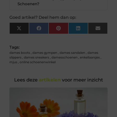
Schoenen?
Goed artikel? Deel hem dan op:
X
Facebook
Pinterest
LinkedIn
Email
(Twitter)
Tags:
dames boots
,
dames gympen
,
dames sandalen
,
dames
slippers
,
dames sneakers
,
damesschoenen
,
enkellaarsjes
,
mjus
,
online schoenenwinkel
Lees deze
artikelen
voor meer inzicht