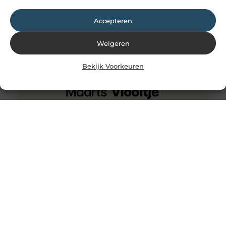
Accepteren
Weigeren
Bekijk Voorkeuren
Wat is het verschil tussen een stroomstoring en een
kortsluiting?
Je kan stroomstoring krijgen, door een te hoge
elektrische circuit. Je bedrading kan daardoor te warm
worden en misschien ook