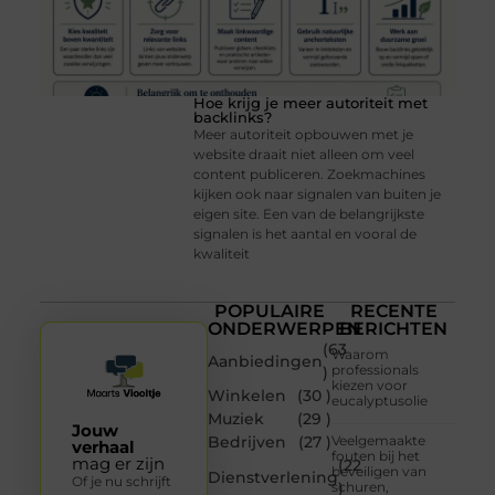
Hoe krijg je meer autoriteit met
backlinks?
Meer autoriteit opbouwen met je
website draait niet alleen om veel
content publiceren. Zoekmachines
kijken ook naar signalen van buiten je
eigen site. Een van de belangrijkste
signalen is het aantal en vooral de
kwaliteit
POPULAIRE
RECENTE
ONDERWERPEN
BERICHTEN
(63
Waarom
Aanbiedingen
professionals
)
kiezen voor
Winkelen
(30 )
eucalyptusolie
Muziek
(29 )
Jouw
Bedrijven
(27 )
Veelgemaakte
verhaal
fouten bij het
mag er zijn
(22
beveiligen van
Dienstverlening
Of je nu schrijft
schuren,
)