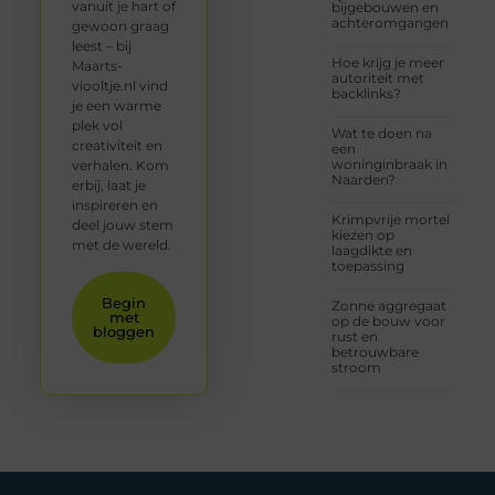
vanuit je hart of
bijgebouwen en
achteromgangen
gewoon graag
leest – bij
Hoe krijg je meer
Maarts-
autoriteit met
viooltje.nl vind
backlinks?
je een warme
plek vol
Wat te doen na
creativiteit en
een
woninginbraak in
verhalen. Kom
Naarden?
erbij, laat je
inspireren en
Krimpvrije mortel
deel jouw stem
kiezen op
met de wereld.
laagdikte en
toepassing
Begin
Zonne aggregaat
met
op de bouw voor
bloggen
rust en
betrouwbare
stroom