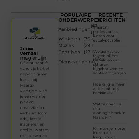
POPULAIRE
RECENTE
ONDERWERPEN
BERICHTEN
(63
Waarom
Aanbiedingen
professionals
)
kiezen voor
Winkelen
(30 )
eucalyptusolie
Muziek
(29 )
Jouw
Bedrijven
(27 )
Veelgemaakte
verhaal
fouten bij het
mag er zijn
(22
beveiligen van
Dienstverlening
Of je nu schrijft
schuren,
)
vanuit je hart of
bijgebouwen en
achteromgangen
gewoon graag
leest – bij
Hoe krijg je meer
Maarts-
autoriteit met
viooltje.nl vind
backlinks?
je een warme
plek vol
Wat te doen na
creativiteit en
een
woninginbraak in
verhalen. Kom
Naarden?
erbij, laat je
inspireren en
Krimpvrije mortel
deel jouw stem
kiezen op
met de wereld.
laagdikte en