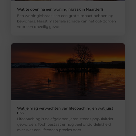
Wat te doen na een woninginbraak in Naarden?
Een woninginbraak kan een grote impact hebben op
bewoners. Naast materiële schade kan het ook zorgen
voor een onveilig gevoel
Wat je mag verwachten van lifecoaching en wat juist
niet
Lifecoaching is de afgelopen jaren steeds populairder
geworden. Toch bestaat er nog veel onduidelijkheid
over wat een lifecoach precies doet