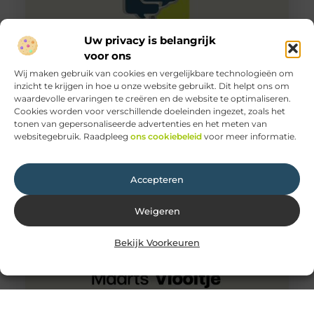
Uw privacy is belangrijk
voor ons
Wij maken gebruik van cookies en vergelijkbare technologieën om
inzicht te krijgen in hoe u onze website gebruikt. Dit helpt ons om
waardevolle ervaringen te creëren en de website te optimaliseren.
Elektricien Dordrecht doet aan spoeddiensten
Cookies worden voor verschillende doeleinden ingezet, zoals het
Heb jij een probleem met de diepvries, koelkast,
tonen van gepersonaliseerde advertenties en het meten van
groepenkast etc? Elektricien Dordrecht wilt je dan
websitegebruik. Raadpleeg
ons cookiebeleid
voor meer informatie.
graag helpen met het oplossen
Accepteren
Weigeren
Bekijk Voorkeuren