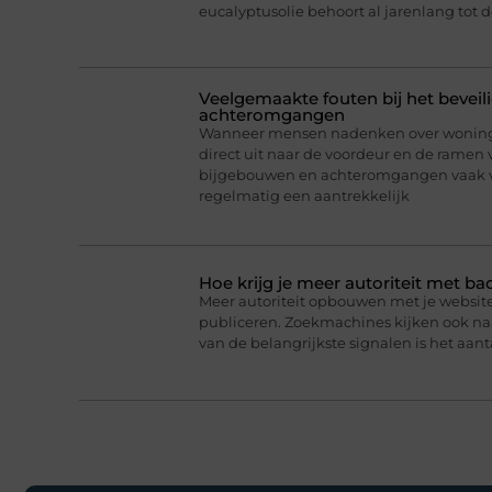
eucalyptusolie behoort al jarenlang tot d
Veelgemaakte fouten bij het bevei
achteromgangen
Wanneer mensen nadenken over woningb
direct uit naar de voordeur en de ramen 
bijgebouwen en achteromgangen vaak v
regelmatig een aantrekkelijk
Hoe krijg je meer autoriteit met ba
Meer autoriteit opbouwen met je website 
publiceren. Zoekmachines kijken ook naar
van de belangrijkste signalen is het aanta