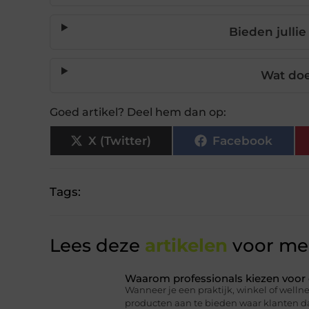
Bieden julli
Wat doe
Goed artikel? Deel hem dan op:
X (Twitter)
Facebook
Tags:
Lees deze
artikelen
voor mee
Waarom professionals kiezen voor 
Wanneer je een praktijk, winkel of wellne
producten aan te bieden waar klanten daa