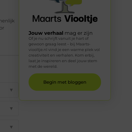
menlijk
or
Jouw verhaal
mag er zijn
Of je nu schrijft vanuit je hart of
gewoon graag leest – bij Maarts-
viooltje.nl vind je een warme plek vol
creativiteit en verhalen. Kom erbij,
laat je inspireren en deel jouw stem
met de wereld.
Begin met bloggen
▼
▼
▼