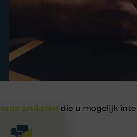
erde artikelen
die u mogelijk int