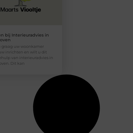
 bij Interieuradvies in
hoven
u graag uw woonkamer
w inrichten en wilt u dit
hulp van interieuradvies in
ven. Dit kan