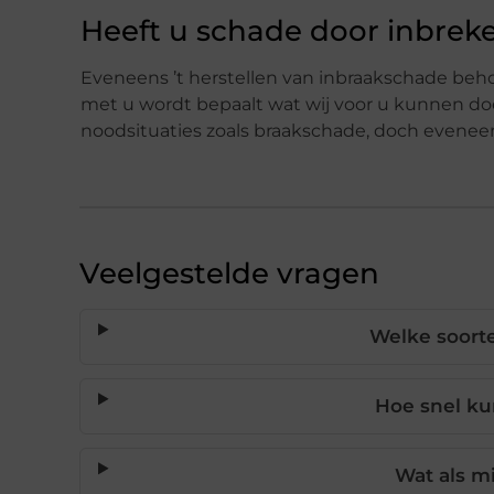
Heeft u schade door inbrek
Eveneens ’t herstellen van inbraakschade beh
met u wordt bepaalt wat wij voor u kunnen doe
noodsituaties zoals braakschade, doch eveneen
Veelgestelde vragen
Welke soorte
Hoe snel kun
Wat als mi