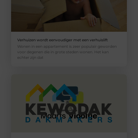
Verhuizen wordt eenvoudiger met een verhuislift
Wonen in een appartement is zeer populair geworden
voor degenen die in grote steden wonen. Het kan
echter zijn dat