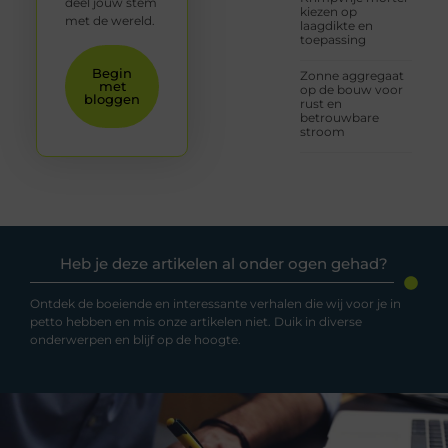
deel jouw stem
kiezen op
met de wereld.
laagdikte en
toepassing
Begin
Zonne aggregaat
met
op de bouw voor
bloggen
rust en
betrouwbare
stroom
Heb je deze artikelen al onder ogen gehad?
Ontdek de boeiende en interessante verhalen die wij voor je in
petto hebben en mis onze artikelen niet. Duik in diverse
onderwerpen en blijf op de hoogte.