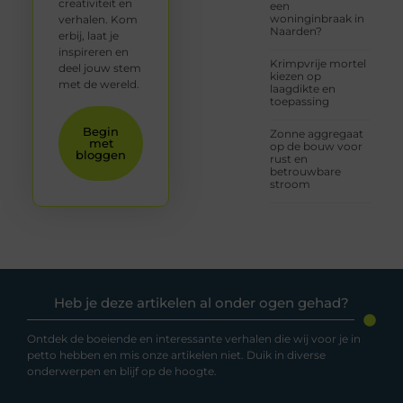
creativiteit en
een
woninginbraak in
verhalen. Kom
Naarden?
erbij, laat je
inspireren en
Krimpvrije mortel
deel jouw stem
kiezen op
met de wereld.
laagdikte en
toepassing
Begin
Zonne aggregaat
met
op de bouw voor
bloggen
rust en
betrouwbare
stroom
Heb je deze artikelen al onder ogen gehad?
Ontdek de boeiende en interessante verhalen die wij voor je in
petto hebben en mis onze artikelen niet. Duik in diverse
onderwerpen en blijf op de hoogte.