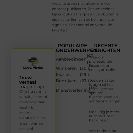
website draait niet alleen om veel
content publiceren. Zoekmachines
kijken ook naar signalen van buiten je
eigen site. Een van de belangrijkste
signalen is het aantal en vooral de
kwaliteit
POPULAIRE
RECENTE
ONDERWERPEN
BERICHTEN
(63
Waarom
Aanbiedingen
professionals
)
kiezen voor
Winkelen
(30 )
eucalyptusolie
Muziek
(29 )
Jouw
Bedrijven
(27 )
Veelgemaakte
verhaal
fouten bij het
mag er zijn
(22
beveiligen van
Dienstverlening
Of je nu schrijft
schuren,
)
vanuit je hart of
bijgebouwen en
achteromgangen
gewoon graag
leest – bij
Hoe krijg je meer
Maarts-
autoriteit met
viooltje.nl vind
backlinks?
je een warme
plek vol
Wat te doen na