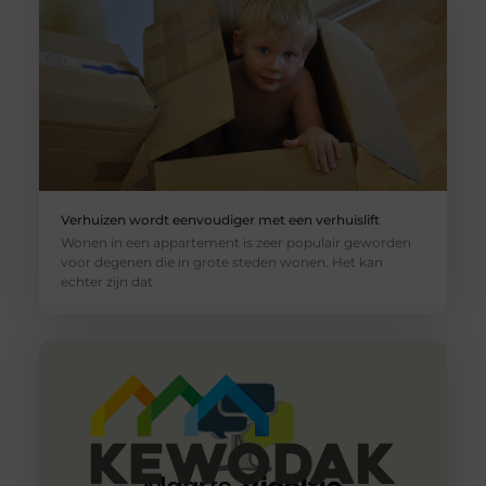
Verhuizen wordt eenvoudiger met een verhuislift
Wonen in een appartement is zeer populair geworden
voor degenen die in grote steden wonen. Het kan
echter zijn dat