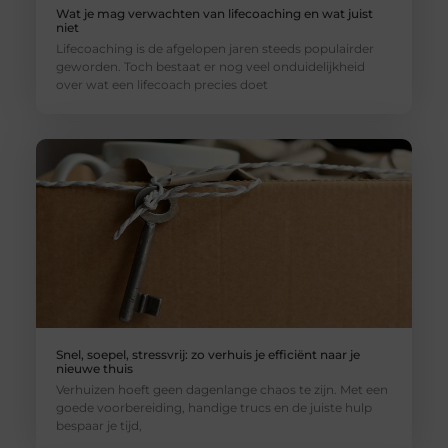
Wat je mag verwachten van lifecoaching en wat juist
niet
Lifecoaching is de afgelopen jaren steeds populairder
geworden. Toch bestaat er nog veel onduidelijkheid
over wat een lifecoach precies doet
Snel, soepel, stressvrij: zo verhuis je efficiënt naar je
nieuwe thuis
Verhuizen hoeft geen dagenlange chaos te zijn. Met een
goede voorbereiding, handige trucs en de juiste hulp
bespaar je tijd,