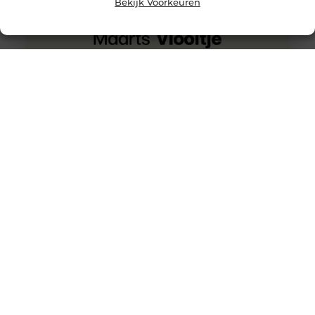
Bekijk Voorkeuren
Wat is het verschil tussen een stroomstoring en een
kortsluiting?
Je kan stroomstoring krijgen, door een te hoge
elektrische circuit. Je bedrading kan daardoor te warm
worden en misschien ook