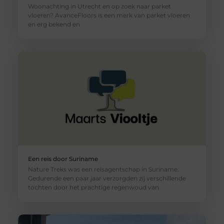
Woonachting in Utrecht en op zoek naar parket
vloeren? AvanceFloors is een merk van parket vloeren
en erg bekend en
Een reis door Suriname
Nature Treks was een reisagentschap in Suriname.
Gedurende een paar jaar verzorgden zij verschillende
tochten door het prachtige regenwoud van