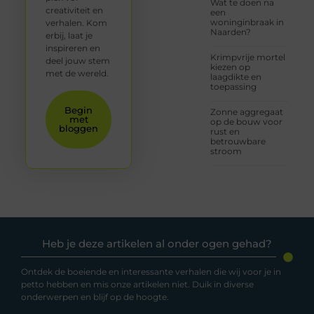
Wat te doen na
creativiteit en
een
woninginbraak in
verhalen. Kom
Naarden?
erbij, laat je
inspireren en
Krimpvrije mortel
deel jouw stem
kiezen op
met de wereld.
laagdikte en
toepassing
Begin
Zonne aggregaat
met
op de bouw voor
bloggen
rust en
betrouwbare
stroom
Heb je deze artikelen al onder ogen gehad?
Ontdek de boeiende en interessante verhalen die wij voor je in
petto hebben en mis onze artikelen niet. Duik in diverse
onderwerpen en blijf op de hoogte.