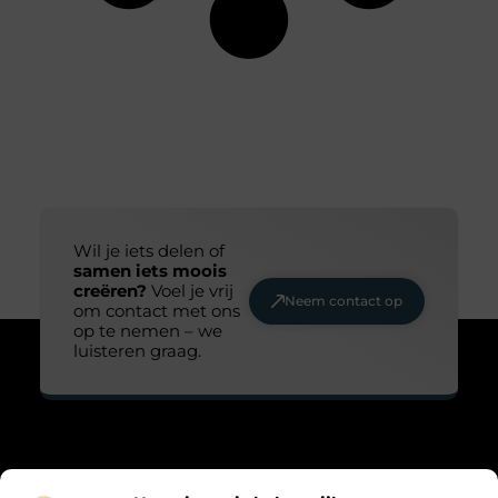
Wil je iets delen of
samen iets moois
creëren?
Voel je vrij
Neem contact op
om contact met ons
op te nemen – we
luisteren graag.
Over Maarts viooltje