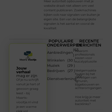
Meer autoriteit opbouwen met je
website draait niet alleen om veel
content publiceren. Zoekmachines
kijken ook naar signalen van buiten je
eigen site. Een van de belangrijkste
signalen is het aantal en vooral de
kwaliteit
POPULAIRE
RECENTE
ONDERWERPEN
BERICHTEN
(63
Waarom
Aanbiedingen
professionals
)
kiezen voor
Winkelen
(30 )
eucalyptusolie
Muziek
(29 )
Jouw
Bedrijven
(27 )
Veelgemaakte
verhaal
fouten bij het
mag er zijn
(22
beveiligen van
Dienstverlening
Of je nu schrijft
schuren,
)
vanuit je hart of
bijgebouwen en
achteromgangen
gewoon graag
leest – bij
Hoe krijg je meer
Maarts-
autoriteit met
viooltje.nl vind
backlinks?
je een warme
plek vol