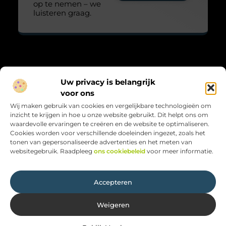
op te nemen – we
luisteren graag.
Over Maarts viooltje
Uw privacy is belangrijk
“Zacht, krachtig en met aandacht.”
voor ons
Maarts-viooltje.nl biedt blogs vol gevoel, natuur en reflectie.
Wij maken gebruik van cookies en vergelijkbare technologieën om
Kleine verhalen met grote betekenis, geschreven met hart en
inzicht te krijgen in hoe u onze website gebruikt. Dit helpt ons om
ziel.
waardevolle ervaringen te creëren en de website te optimaliseren.
Cookies worden voor verschillende doeleinden ingezet, zoals het
Bericht categorie
tonen van gepersonaliseerde advertenties en het meten van
websitegebruik. Raadpleeg
ons cookiebeleid
voor meer informatie.
Onze informatie
Accepteren
Weigeren