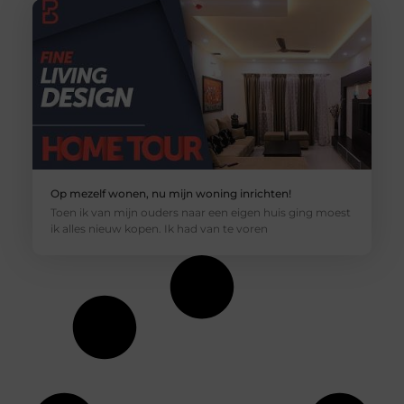
Op mezelf wonen, nu mijn woning inrichten!
Toen ik van mijn ouders naar een eigen huis ging moest
ik alles nieuw kopen. Ik had van te voren