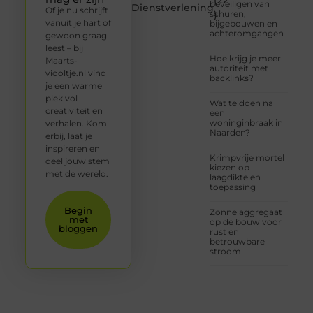
(22
beveiligen van
Dienstverlening
Of je nu schrijft
schuren,
)
vanuit je hart of
bijgebouwen en
achteromgangen
gewoon graag
leest – bij
Hoe krijg je meer
Maarts-
autoriteit met
viooltje.nl vind
backlinks?
je een warme
plek vol
Wat te doen na
creativiteit en
een
woninginbraak in
verhalen. Kom
Naarden?
erbij, laat je
inspireren en
Krimpvrije mortel
deel jouw stem
kiezen op
met de wereld.
laagdikte en
toepassing
Begin
Zonne aggregaat
met
op de bouw voor
bloggen
rust en
betrouwbare
stroom