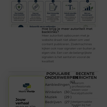
Hoe krijg je meer autoriteit met
backlinks?
Meer autoriteit opbouwen met je
website draait niet alleen om veel
content publiceren. Zoekmachines
kijken ook naar signalen van buiten je
eigen site. Een van de belangrijkste
signalen is het aantal en vooral de
kwaliteit
POPULAIRE
RECENTE
ONDERWERPEN
BERICHTEN
(63
Waarom
Aanbiedingen
professionals
)
kiezen voor
Winkelen
(30 )
eucalyptusolie
Muziek
(29 )
Jouw
Bedrijven
(27 )
Veelgemaakte
verhaal
fouten bij het
mag er zijn