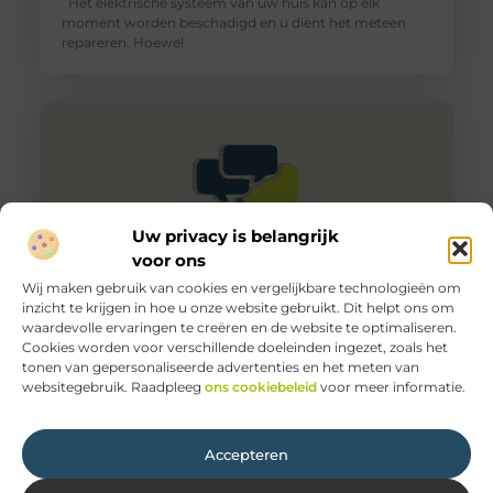
Het elektrische systeem van uw huis kan op elk
moment worden beschadigd en u dient het meteen
repareren. Hoewel
Uw privacy is belangrijk
voor ons
Wij maken gebruik van cookies en vergelijkbare technologieën om
inzicht te krijgen in hoe u onze website gebruikt. Dit helpt ons om
waardevolle ervaringen te creëren en de website te optimaliseren.
Wat is het verschil tussen een stroomstoring en een
Cookies worden voor verschillende doeleinden ingezet, zoals het
kortsluiting?
tonen van gepersonaliseerde advertenties en het meten van
Je kan stroomstoring krijgen, door een te hoge
websitegebruik. Raadpleeg
ons cookiebeleid
voor meer informatie.
elektrische circuit. Je bedrading kan daardoor te warm
worden en misschien ook
Accepteren