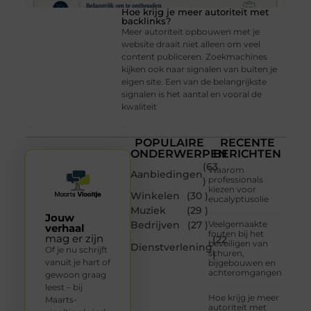
Hoe krijg je meer autoriteit met
backlinks?
Meer autoriteit opbouwen met je
website draait niet alleen om veel
content publiceren. Zoekmachines
kijken ook naar signalen van buiten je
eigen site. Een van de belangrijkste
signalen is het aantal en vooral de
kwaliteit
POPULAIRE
RECENTE
ONDERWERPEN
BERICHTEN
(63
Waarom
Aanbiedingen
professionals
)
kiezen voor
Winkelen
(30 )
eucalyptusolie
Muziek
(29 )
Jouw
Bedrijven
(27 )
Veelgemaakte
verhaal
fouten bij het
mag er zijn
(22
beveiligen van
Dienstverlening
Of je nu schrijft
schuren,
)
vanuit je hart of
bijgebouwen en
achteromgangen
gewoon graag
leest – bij
Hoe krijg je meer
Maarts-
autoriteit met