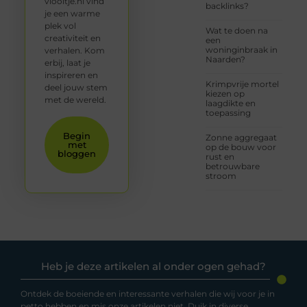
viooltje.nl vind
backlinks?
je een warme
plek vol
Wat te doen na
creativiteit en
een
woninginbraak in
verhalen. Kom
Naarden?
erbij, laat je
inspireren en
Krimpvrije mortel
deel jouw stem
kiezen op
met de wereld.
laagdikte en
toepassing
Begin
Zonne aggregaat
met
op de bouw voor
bloggen
rust en
betrouwbare
stroom
Heb je deze artikelen al onder ogen gehad?
Ontdek de boeiende en interessante verhalen die wij voor je in
petto hebben en mis onze artikelen niet. Duik in diverse