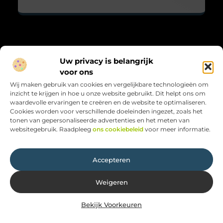
Over Maarts viooltje
Uw privacy is belangrijk
“Zacht, krachtig en met aandacht.”
voor ons
Maarts-viooltje.nl biedt blogs vol gevoel, natuur en reflectie.
Wij maken gebruik van cookies en vergelijkbare technologieën om
Kleine verhalen met grote betekenis, geschreven met hart en
inzicht te krijgen in hoe u onze website gebruikt. Dit helpt ons om
ziel.
waardevolle ervaringen te creëren en de website te optimaliseren.
Cookies worden voor verschillende doeleinden ingezet, zoals het
Bericht categorie
tonen van gepersonaliseerde advertenties en het meten van
websitegebruik. Raadpleeg
ons cookiebeleid
voor meer informatie.
Onze informatie
Accepteren
Weigeren
Bekijk Voorkeuren
Website index
Cookiebeleid (EU)
@2025 www.maarts-viooltje.nl. All Right Reserved.