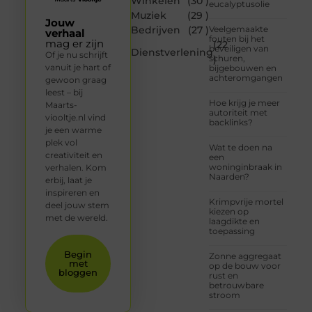
Winkelen
(30 )
eucalyptusolie
Muziek
(29 )
Jouw
Bedrijven
(27 )
Veelgemaakte
verhaal
fouten bij het
mag er zijn
(22
beveiligen van
Dienstverlening
Of je nu schrijft
schuren,
)
vanuit je hart of
bijgebouwen en
achteromgangen
gewoon graag
leest – bij
Hoe krijg je meer
Maarts-
autoriteit met
viooltje.nl vind
backlinks?
je een warme
plek vol
Wat te doen na
creativiteit en
een
woninginbraak in
verhalen. Kom
Naarden?
erbij, laat je
inspireren en
Krimpvrije mortel
deel jouw stem
kiezen op
met de wereld.
laagdikte en
toepassing
Begin
Zonne aggregaat
met
op de bouw voor
bloggen
rust en
betrouwbare
stroom