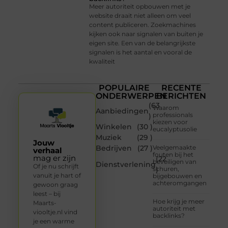
Meer autoriteit opbouwen met je
website draait niet alleen om veel
content publiceren. Zoekmachines
kijken ook naar signalen van buiten je
eigen site. Een van de belangrijkste
signalen is het aantal en vooral de
kwaliteit
POPULAIRE
RECENTE
ONDERWERPEN
BERICHTEN
(63
Waarom
Aanbiedingen
professionals
)
kiezen voor
Winkelen
(30 )
eucalyptusolie
Muziek
(29 )
Jouw
Bedrijven
(27 )
Veelgemaakte
verhaal
fouten bij het
mag er zijn
(22
beveiligen van
Dienstverlening
Of je nu schrijft
schuren,
)
vanuit je hart of
bijgebouwen en
achteromgangen
gewoon graag
leest – bij
Hoe krijg je meer
Maarts-
autoriteit met
viooltje.nl vind
backlinks?
je een warme