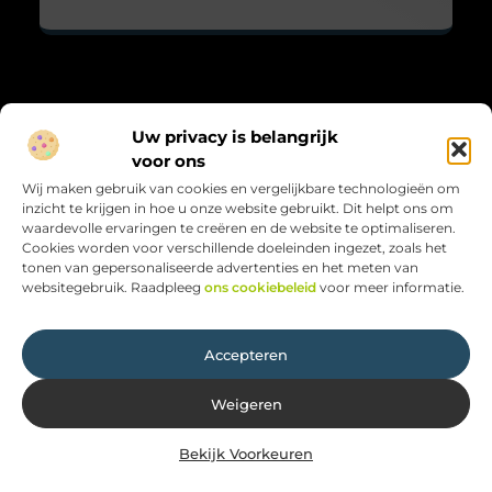
Over Maarts viooltje
Uw privacy is belangrijk
“Zacht, krachtig en met aandacht.”
voor ons
Maarts-viooltje.nl biedt blogs vol gevoel, natuur en reflectie.
Wij maken gebruik van cookies en vergelijkbare technologieën om
Kleine verhalen met grote betekenis, geschreven met hart en
inzicht te krijgen in hoe u onze website gebruikt. Dit helpt ons om
ziel.
waardevolle ervaringen te creëren en de website te optimaliseren.
Cookies worden voor verschillende doeleinden ingezet, zoals het
Bericht categorie
tonen van gepersonaliseerde advertenties en het meten van
websitegebruik. Raadpleeg
ons cookiebeleid
voor meer informatie.
Onze informatie
Accepteren
Weigeren
Bekijk Voorkeuren
Website index
Cookiebeleid (EU)
@2025 www.maarts-viooltje.nl. All Right Reserved.