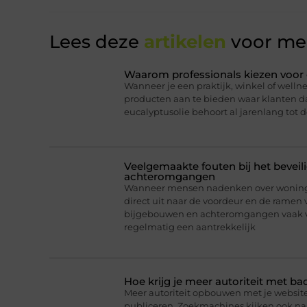
Lees deze
artikelen
voor mee
Waarom professionals kiezen voor 
Wanneer je een praktijk, winkel of wellne
producten aan te bieden waar klanten daa
eucalyptusolie behoort al jarenlang tot d
Veelgemaakte fouten bij het bevei
achteromgangen
Wanneer mensen nadenken over woningb
direct uit naar de voordeur en de ramen 
bijgebouwen en achteromgangen vaak v
regelmatig een aantrekkelijk
Hoe krijg je meer autoriteit met ba
Meer autoriteit opbouwen met je website 
publiceren. Zoekmachines kijken ook naar