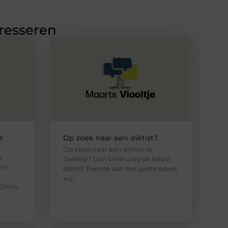
eresseren
r
Op zoek naar een diëtist?
Op zoek naar een diëtist in
e
Twente? Dan bent u bij de beste
den.
diëtist Twente aan het juiste adres,
wij
China.