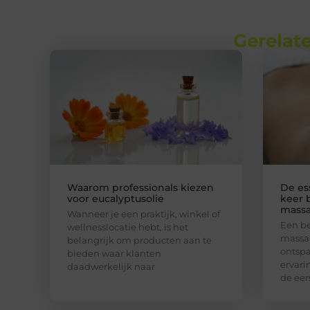
Gerelate
Waarom professionals kiezen
De es
voor eucalyptusolie
keer 
massa
Wanneer je een praktijk, winkel of
Een b
wellnesslocatie hebt, is het
massa
belangrijk om producten aan te
ontsp
bieden waar klanten
ervarin
daadwerkelijk naar
de eer