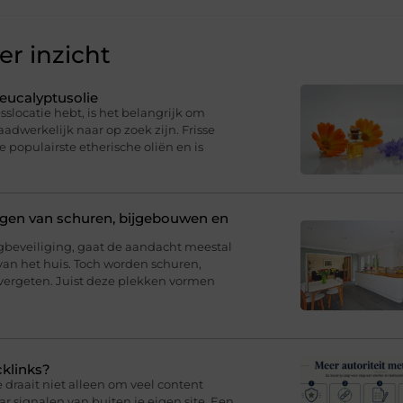
r inzicht
eucalyptusolie
sslocatie hebt, is het belangrijk om
dwerkelijk naar op zoek zijn. Frisse
e populairste etherische oliën en is
ligen van schuren, bijgebouwen en
eveiliging, gaat de aandacht meestal
van het huis. Toch worden schuren,
ergeten. Juist deze plekken vormen
cklinks?
draait niet alleen om veel content
 signalen van buiten je eigen site. Een