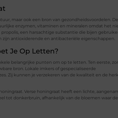
at
natuur, maar ook een bron van gezondheidsvoordelen. D
tuurlijke enzymen, vitaminen en mineralen omdat het nie
t propolis, een harsachtige substantie die bijen gebruik
zijn antioxiderende en antibacteriële eigenschappen.
et Je Op Letten?
enkele belangrijke punten om op te letten. Ten eerste, zo
wbare bron. Lokale imkers of gespecialiseerde
es. Zij kunnen je verzekeren van de kwaliteit en de he
 honingraat. Verse honingraat heeft een lichte, aangena
eel tot donkerbruin, afhankelijk van de bloemen waar de
?