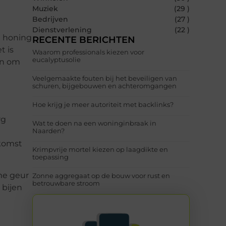
Muziek
(29 )
Bedrijven
(27 )
Dienstverlening
(22 )
e honing
RECENTE BERICHTEN
t is
Waarom professionals kiezen voor
eucalyptusolie
en om
Veelgemaakte fouten bij het beveiligen van
schuren, bijgebouwen en achteromgangen
Hoe krijg je meer autoriteit met backlinks?
rg
Wat te doen na een woninginbraak in
Naarden?
rkomst
Krimpvrije mortel kiezen op laagdikte en
toepassing
me geur
Zonne aggregaat op de bouw voor rust en
betrouwbare stroom
 bijen