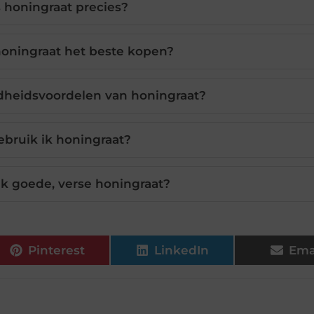
s honingraat precies?
honingraat het beste kopen?
dheidsvoordelen van honingraat?
bruik ik honingraat?
k goede, verse honingraat?
Pinterest
LinkedIn
Ema