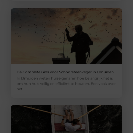
De Complete Gids voor Schoorsteenveger in IJmuiden
In IJmuiden weten huiseigenaren hoe belangrijk het is
om hun huis veilig en efficiënt te houden. Een vaak over
het