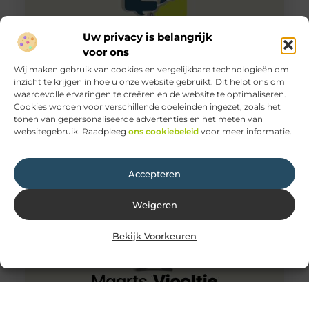
Uw privacy is belangrijk
voor ons
Wij maken gebruik van cookies en vergelijkbare technologieën om
inzicht te krijgen in hoe u onze website gebruikt. Dit helpt ons om
waardevolle ervaringen te creëren en de website te optimaliseren.
Het kiezen van een begrafenisondernemer in Arnhem:
Cookies worden voor verschillende doeleinden ingezet, zoals het
Waar Moet U Op Letten?
tonen van gepersonaliseerde advertenties en het meten van
Het verlies van een dierbare is een diep ingrijpende
websitegebruik. Raadpleeg
ons cookiebeleid
voor meer informatie.
ervaring waarbij veel praktische zaken geregeld moeten
worden. Eén van de
Accepteren
Weigeren
Bekijk Voorkeuren