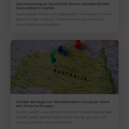
Samenwerking en Sportiviteit Binnen Handbereik Met
Zaalvoetbal in Heerlen
Zaalvoetbal winnen aan populariteit in Heerlen en het is
geen wonder waarom. Deze snelle en dynamische
sport biedt zowel fysieke
Ontdek de Magie van Wereldwinkel in Gouda en Word
een Ethische Shopper
In een wereld waar ethisch winkelen steeds belangrijker
wordt, speelt de Wereldwinkel in Gouda. goudanu.nl.
een cruciale rol. Deze charmante