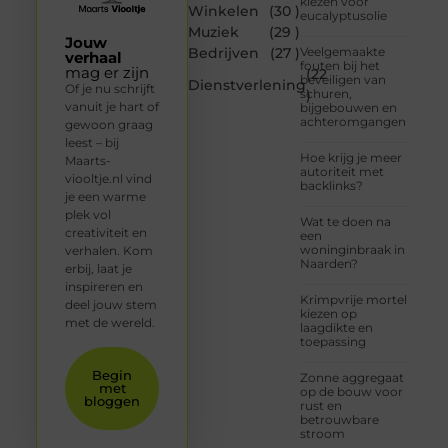
kiezen voor
Winkelen
(30 )
eucalyptusolie
Muziek
(29 )
Jouw
Bedrijven
(27 )
Veelgemaakte
verhaal
fouten bij het
mag er zijn
(22
beveiligen van
Dienstverlening
Of je nu schrijft
schuren,
)
vanuit je hart of
bijgebouwen en
achteromgangen
gewoon graag
leest – bij
Hoe krijg je meer
Maarts-
autoriteit met
viooltje.nl vind
backlinks?
je een warme
plek vol
Wat te doen na
creativiteit en
een
woninginbraak in
verhalen. Kom
Naarden?
erbij, laat je
inspireren en
Krimpvrije mortel
deel jouw stem
kiezen op
met de wereld.
laagdikte en
toepassing
Begin
Zonne aggregaat
met
op de bouw voor
bloggen
rust en
betrouwbare
stroom