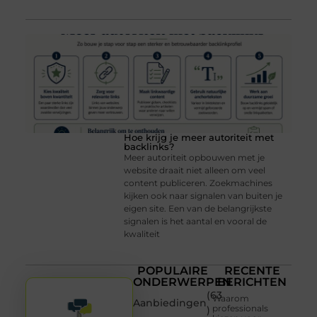
Hoe krijg je meer autoriteit met
backlinks?
Meer autoriteit opbouwen met je
website draait niet alleen om veel
content publiceren. Zoekmachines
kijken ook naar signalen van buiten je
eigen site. Een van de belangrijkste
signalen is het aantal en vooral de
kwaliteit
POPULAIRE
RECENTE
ONDERWERPEN
BERICHTEN
(63
Waarom
Aanbiedingen
professionals
)