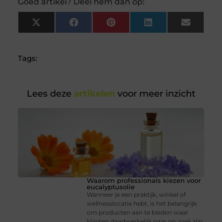
Goed artikel? Deel hem dan op:
X
Facebook
Pinterest
LinkedIn
Email
(Twitter)
Tags:
Lees deze
artikelen
voor meer inzicht
Waarom professionals kiezen voor
eucalyptusolie
Wanneer je een praktijk, winkel of
wellnesslocatie hebt, is het belangrijk
om producten aan te bieden waar
klanten daadwerkelijk naar op zoek zijn.