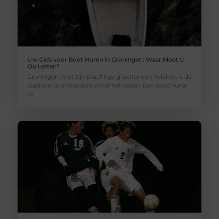
Uw Gids voor Boot Huren in Groningen: Waar Moet U
Op Letten?
Groningen, met zijn prachtige grachten en rivieren, is dé
stad om te ontdekken vanaf het water. Een boot huren
of