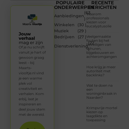
POPULAIRE
RECENTE
ONDERWERPEN
BERICHTEN
(63
Waarom
Aanbiedingen
professionals
)
kiezen voor
Winkelen
(30 )
eucalyptusolie
Muziek
(29 )
Jouw
Bedrijven
(27 )
Veelgemaakte
verhaal
fouten bij het
mag er zijn
(22
beveiligen van
Dienstverlening
Of je nu schrijft
schuren,
)
vanuit je hart of
bijgebouwen en
achteromgangen
gewoon graag
leest – bij
Hoe krijg je meer
Maarts-
autoriteit met
viooltje.nl vind
backlinks?
je een warme
plek vol
Wat te doen na
creativiteit en
een
woninginbraak in
verhalen. Kom
Naarden?
erbij, laat je
inspireren en
Krimpvrije mortel
deel jouw stem
kiezen op
met de wereld.
laagdikte en
toepassing