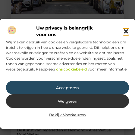
Ontdek de Voordelen van een Transportbedrijf in
Hoofddorp voor Uw Bedrijf
Uw privacy is belangrijk
De levensader van elke succesvolle onderneming is
voor ons
betrouwbare en efficiënte transportdienstverlening.
Wij maken gebruik van cookies en vergelijkbare technologieën om
Voor lokale bedrijven, vrachtbedrijven en logistieke
inzicht te krijgen in hoe u onze website gebruikt. Dit helpt ons om
professionals in Hoofddorp
waardevolle ervaringen te creëren en de website te optimaliseren.
Cookies worden voor verschillende doeleinden ingezet, zoals het
tonen van gepersonaliseerde advertenties en het meten van
websitegebruik. Raadpleeg
ons cookiebeleid
voor meer informatie.
Accepteren
Weigeren
Bekijk Voorkeuren
De Kunst van Tegelzetten in Helmond – Alles Wat Je
Moet Weten