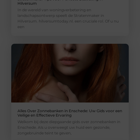
Hilversum
In de wereld van woningverbetering en
landschapsontwerp speelt de Stratenmaker in
Hilversum. hilversumtoday.nl. een cruciale rol. Of u nu
een
Alles Over Zonnebanken in Enschede: Uw Gids voor een
Veilige en Effectieve Ervaring
Welkom bij deze diepgaande gids over zonnebanken in
Enschede. Als u overweegt uw huid een gezonde,
zongebruinde teint te geven,