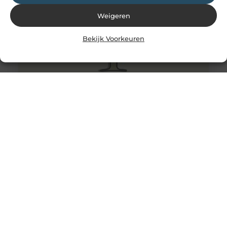
Weigeren
Bekijk Voorkeuren
Waar moet je op letten bij het kiezen van een
kinderdagverblijf in Amsterdam?
Als ouder wil je het beste voor je kind. Dat geldt
natuurlijk ook als het gaat om het kiezen van