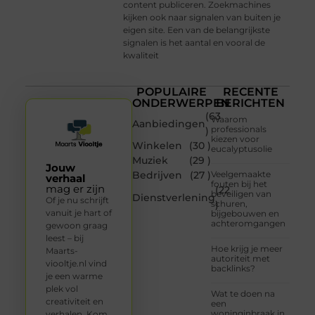
content publiceren. Zoekmachines
kijken ook naar signalen van buiten je
eigen site. Een van de belangrijkste
signalen is het aantal en vooral de
kwaliteit
POPULAIRE
RECENTE
ONDERWERPEN
BERICHTEN
(63
Waarom
Aanbiedingen
professionals
)
kiezen voor
Winkelen
(30 )
eucalyptusolie
Muziek
(29 )
Jouw
Bedrijven
(27 )
Veelgemaakte
verhaal
fouten bij het
mag er zijn
(22
beveiligen van
Dienstverlening
Of je nu schrijft
schuren,
)
vanuit je hart of
bijgebouwen en
achteromgangen
gewoon graag
leest – bij
Hoe krijg je meer
Maarts-
autoriteit met
viooltje.nl vind
backlinks?
je een warme
plek vol
Wat te doen na
creativiteit en
een
woninginbraak in
verhalen. Kom