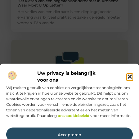
Het kiezen van een begrafenisondernemer in Arnhem:
Waar Moet U Op Letten?
Het verlies van een dierbare is een diep ingrijpende
ervaring waarbij veel praktische zaken geregeld moeten
worden. Eén van de
Uw privacy is belangrijk
voor ons
Wij maken gebruik van cookies en vergelijkbare technologieën om
inzicht te krijgen in hoe u onze website gebruikt. Dit helpt ons om
waardevolle ervaringen te creëren en de website te optimaliseren.
Cookies worden voor verschillende doeleinden ingezet, zoals het
Financieel Adviseur in Eindhoven: Waar Moet U Op
tonen van gepersonaliseerde advertenties en het meten van
Letten?
websitegebruik. Raadpleeg
ons cookiebeleid
voor meer informatie.
Het vinden van de juiste financieel adviseur is een
belangrijke stap richting financiële gezondheid en
stabiliteit. Bent u in Eindhoven
Accepteren