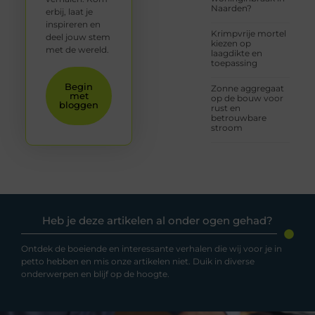
Naarden?
erbij, laat je
inspireren en
Krimpvrije mortel
deel jouw stem
kiezen op
met de wereld.
laagdikte en
toepassing
Begin
Zonne aggregaat
met
op de bouw voor
bloggen
rust en
betrouwbare
stroom
Heb je deze artikelen al onder ogen gehad?
Ontdek de boeiende en interessante verhalen die wij voor je in
petto hebben en mis onze artikelen niet. Duik in diverse
onderwerpen en blijf op de hoogte.