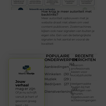
Hoe krijg je meer autoriteit met
backlinks?
Meer autoriteit opbouwen met je
website draait niet alleen om veel
content publiceren. Zoekmachines
kijken ook naar signalen van buiten je
eigen site. Een van de belangrijkste
signalen is het aantal en vooral de
kwaliteit
POPULAIRE
RECENTE
ONDERWERPEN
BERICHTEN
(63
Waarom
Aanbiedingen
professionals
)
kiezen voor
Winkelen
(30 )
eucalyptusolie
Muziek
(29 )
Jouw
Bedrijven
(27 )
Veelgemaakte
verhaal
fouten bij het
mag er zijn
(22
beveiligen van
Dienstverlening
Of je nu schrijft
schuren,
)
vanuit je hart of
bijgebouwen en
achteromgangen
gewoon graag
leest – bij