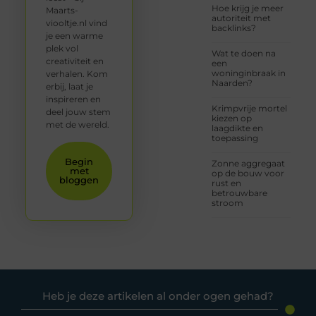
Hoe krijg je meer
Maarts-
autoriteit met
viooltje.nl vind
backlinks?
je een warme
plek vol
Wat te doen na
creativiteit en
een
woninginbraak in
verhalen. Kom
Naarden?
erbij, laat je
inspireren en
Krimpvrije mortel
deel jouw stem
kiezen op
met de wereld.
laagdikte en
toepassing
Begin
Zonne aggregaat
met
op de bouw voor
bloggen
rust en
betrouwbare
stroom
Heb je deze artikelen al onder ogen gehad?