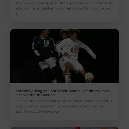
Groningen, met zijn prachtige grachten en rivieren, is dé
stad om te ontdekken vanaf het water. Een boot huren
of
Samenwerking en Sportiviteit Binnen Handbereik Met
Zaalvoetbal in Heerlen
Zaalvoetbal winnen aan populariteit in Heerlen en het is
geen wonder waarom. Deze snelle en dynamische
sport biedt zowel fysieke