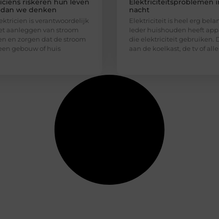
riciens riskeren hun leven
Elektriciteitsproblemen 
 dan we denken
nacht
ektricien is verantwoordelijk
Elektriciteit is heel erg bela
et aanleggen van stroom
Ieder huishouden heeft app
n en zorgen dat de stroom
die elektriciteit gebruiken.
 een gebouw of huis
aan de koelkast, de tv of alle