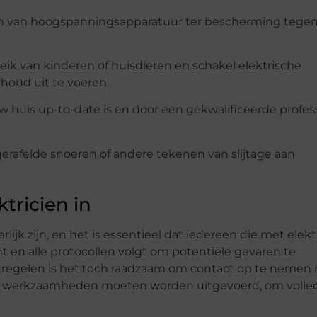
ren van hoogspanningsapparatuur ter bescherming tege
eik van kinderen of huisdieren en schakel elektrische
rhoud uit te voeren.
w huis up-to-date is en door een gekwalificeerde profess
 gerafelde snoeren of andere tekenen van slijtage aan
tricien in
lijk zijn, en het is essentieel dat iedereen die met elektr
 en alle protocollen volgt om potentiële gevaren te
regelen is het toch raadzaam om contact op te nemen
e werkzaamheden moeten worden uitgevoerd, om volle