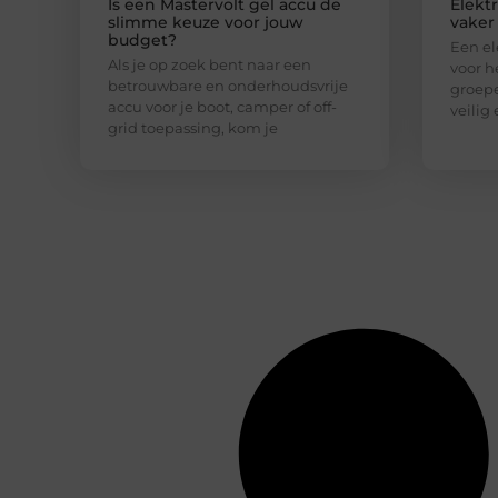
Is een Mastervolt gel accu de
Elekt
slimme keuze voor jouw
vaker
budget?
Een el
Als je op zoek bent naar een
voor h
betrouwbare en onderhoudsvrije
groepe
accu voor je boot, camper of off-
veilig
grid toepassing, kom je