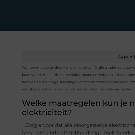
Gepubli
Werken met elektriciteit kan uiterst gevaarlijk zijn als niet de jui
brandwonden, elektrische schokken, brand en zelfs explosies veroorza
het werken met hoge spanningen of stroomdraden zonder adequate bes
veiligheidsprotocollen en -richtlijnen om deze risico’s te vermijden.
Welke maatregelen kun je 
elektriciteit?
1. Zorg ervoor dat alle blootgestelde elektrisc
beschermende uitrusting draagt, zoals handsch