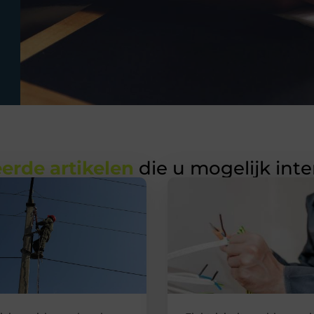
erde artikelen
die u mogelijk int