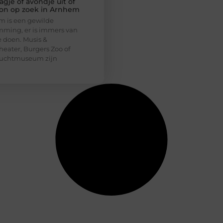
gje of avondje uit of
n op zoek in Arnhem
 is een gewilde
ming, er is immers van
te doen. Musis &
heater, Burgers Zoo of
uchtmuseum zijn