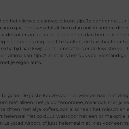
ijd op het vliegveld aanwezig kunt zijn. Je bent er natuurl
n auto gaat; het verschil zit hem dan ook in andere ding
maar de koffers in de auto te gooien en dan ben je al onde
g niet opeens nog hoeft te tanken; de taxichauffeur haa
xtra tijd aan kwijt bent. Tenslotte is er de kwestie van 
n drama kan zijn. Al met al is het dus veel verstandige
 met je eigen auto.
 te gaan. De juiste keuze voor het vervoer naar het vlie
daarom niet alleen met je portemonnee, maar ook met je v
 te zitten met al je koffers, ook al scheelt het misschien
rt helemaal niet zo duur, waardoor het een prima optie is 
Lelystad Airport, of juist helemaal niet, kies voor een ta