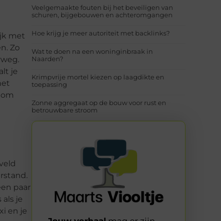
Veelgemaakte fouten bij het beveiligen van
schuren, bijgebouwen en achteromgangen
Hoe krijg je meer autoriteit met backlinks?
ijk met
en. Zo
Wat te doen na een woninginbraak in
rweg.
Naarden?
lt je
Krimpvrije mortel kiezen op laagdikte en
het
toepassing
r om
Zonne aggregaat op de bouw voor rust en
betrouwbare stroom
gveld
erstand.
 een paar
als je
xi en je
Jouw verhaal
mag er zijn