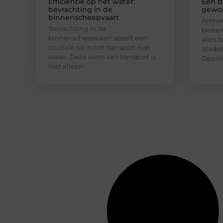
Efficiëntie op het water:
Een da
bevrachting in de
gewoo
binnenscheepvaart
Arnhem
Bevrachting in de
bestem
binnenscheepvaart speelt een
alles 
cruciale rol in het transport over
Stadst
water. Deze vorm van transport is
Openl
niet alleen