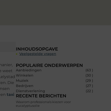
INHOUDSOPGAVE
Veelgestelde vragen
manier,
POPULAIRE ONDERWERPEN
Aanbiedingen
(63 )
je weet
Winkelen
(30 )
Lelystad
Muziek
(29 )
den. Die
Bedrijven
(27 )
ensen
Dienstverlening
(22 )
 een
taxi
RECENTE BERICHTEN
Waarom professionals kiezen voor
eucalyptusolie