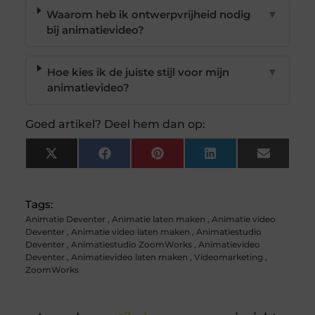
Waarom heb ik ontwerpvrijheid nodig
▼
bij animatievideo?
Hoe kies ik de juiste stijl voor mijn
▼
animatievideo?
Goed artikel? Deel hem dan op:
X
Facebook
Pinterest
LinkedIn
Email
(Twitter)
Tags:
Animatie Deventer
,
Animatie laten maken
,
Animatie video
Deventer
,
Animatie video laten maken
,
Animatiestudio
Deventer
,
Animatiestudio ZoomWorks
,
Animatievideo
Deventer
,
Animatievideo laten maken
,
Videomarketing
,
ZoomWorks