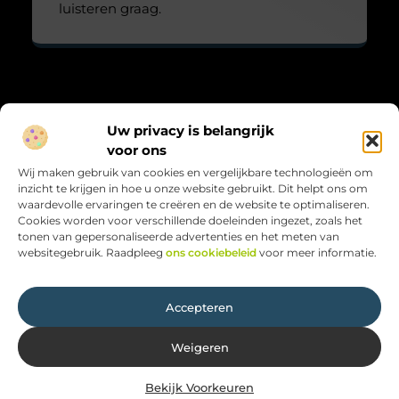
luisteren graag.
Over Maarts viooltje
Uw privacy is belangrijk
“Zacht, krachtig en met aandacht.”
voor ons
Maarts-viooltje.nl biedt blogs vol gevoel, natuur en reflectie.
Wij maken gebruik van cookies en vergelijkbare technologieën om
Kleine verhalen met grote betekenis, geschreven met hart en
inzicht te krijgen in hoe u onze website gebruikt. Dit helpt ons om
ziel.
waardevolle ervaringen te creëren en de website te optimaliseren.
Cookies worden voor verschillende doeleinden ingezet, zoals het
Bericht categorie
tonen van gepersonaliseerde advertenties en het meten van
websitegebruik. Raadpleeg
ons cookiebeleid
voor meer informatie.
Onze informatie
Accepteren
Weigeren
Bekijk Voorkeuren
Website index
Cookiebeleid (EU)