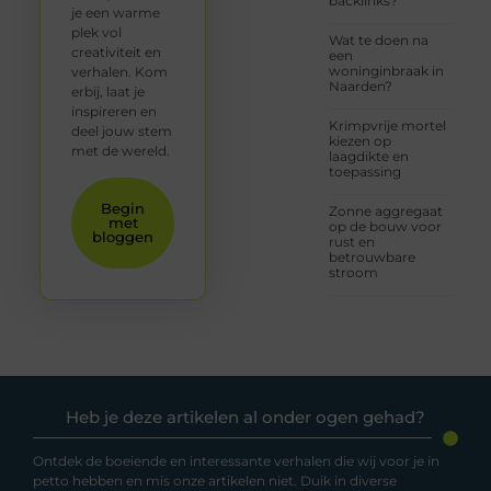
backlinks?
je een warme
plek vol
Wat te doen na
creativiteit en
een
woninginbraak in
verhalen. Kom
Naarden?
erbij, laat je
inspireren en
Krimpvrije mortel
deel jouw stem
kiezen op
met de wereld.
laagdikte en
toepassing
Begin
Zonne aggregaat
met
op de bouw voor
bloggen
rust en
betrouwbare
stroom
Heb je deze artikelen al onder ogen gehad?
Ontdek de boeiende en interessante verhalen die wij voor je in
petto hebben en mis onze artikelen niet. Duik in diverse