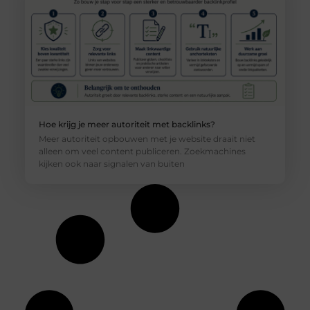
Hoe krijg je meer autoriteit met backlinks?
Meer autoriteit opbouwen met je website draait niet
alleen om veel content publiceren. Zoekmachines
kijken ook naar signalen van buiten