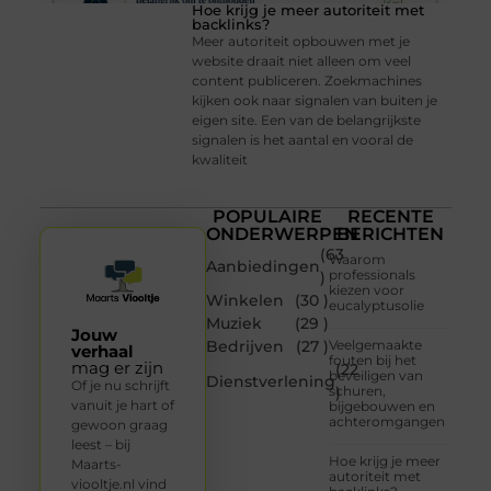
Hoe krijg je meer autoriteit met
backlinks?
Meer autoriteit opbouwen met je
website draait niet alleen om veel
content publiceren. Zoekmachines
kijken ook naar signalen van buiten je
eigen site. Een van de belangrijkste
signalen is het aantal en vooral de
kwaliteit
POPULAIRE
RECENTE
ONDERWERPEN
BERICHTEN
(63
Waarom
Aanbiedingen
professionals
)
kiezen voor
Winkelen
(30 )
eucalyptusolie
Muziek
(29 )
Jouw
Bedrijven
(27 )
Veelgemaakte
verhaal
fouten bij het
mag er zijn
(22
beveiligen van
Dienstverlening
Of je nu schrijft
schuren,
)
vanuit je hart of
bijgebouwen en
achteromgangen
gewoon graag
leest – bij
Hoe krijg je meer
Maarts-
autoriteit met
viooltje.nl vind