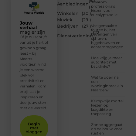
(63
Waarom
Aanbiedingen
professionals
)
kiezen voor
Winkelen
(30 )
eucalyptusolie
Muziek
(29 )
Jouw
Bedrijven
(27 )
Veelgemaakte
verhaal
fouten bij het
mag er zijn
(22
beveiligen van
Dienstverlening
Of je nu schrijft
schuren,
)
vanuit je hart of
bijgebouwen en
achteromgangen
gewoon graag
leest – bij
Hoe krijg je meer
Maarts-
autoriteit met
viooltje.nl vind
backlinks?
je een warme
plek vol
Wat te doen na
creativiteit en
een
woninginbraak in
verhalen. Kom
Naarden?
erbij, laat je
inspireren en
Krimpvrije mortel
deel jouw stem
kiezen op
met de wereld.
laagdikte en
toepassing
Begin
Zonne aggregaat
met
op de bouw voor
bloggen
rust en